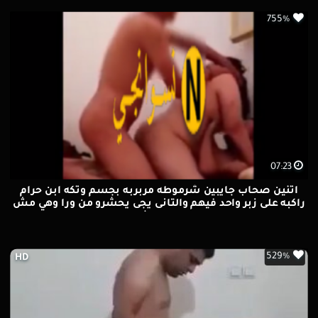
755%
07:23
اتنين صحاب جايبين شرموطه مربربه بجسم وتكه ابن حرام
راكبه على زبر واحد فيهم والتانى يجى يحشرو من ورا وهي مش
قادره من كتر النيك وفشخو كسها بعنف
529%
HD