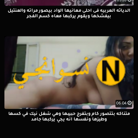
03:28
الدياثه العربيه فى احلى معانيها الواد بيصور مراته والعنتيل
بيفشخها ويقوم يركبها معاه كسم الفجر
06:04
متناكه بتتصور كام وبتفرج حبيبها وهي شغل نيك في كسها
وطيزها ونفسها انه يجي يركبها جامد