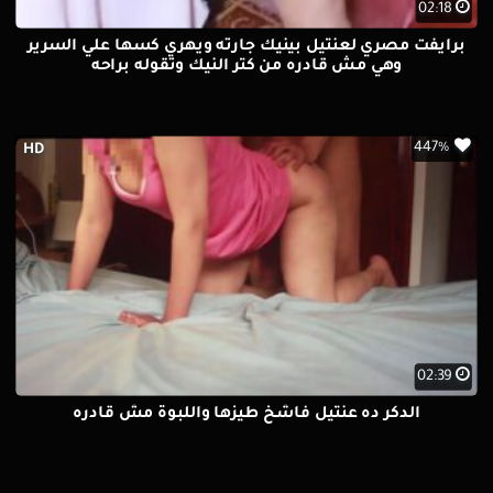
02:18
برايفت مصري لعنتيل بينيك جارته ويهري كسها علي السرير
وهي مش قادره من كتر النيك وتقوله براحه
447%
HD
02:39
الدكر ده عنتيل فاشخ طيزها واللبوة مش قادره