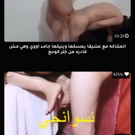
03:23
المتناكه مع عشيقا يمسكها وينيكها جامد اووي وهي مش
قادره من كتر الوجع
425%
HD