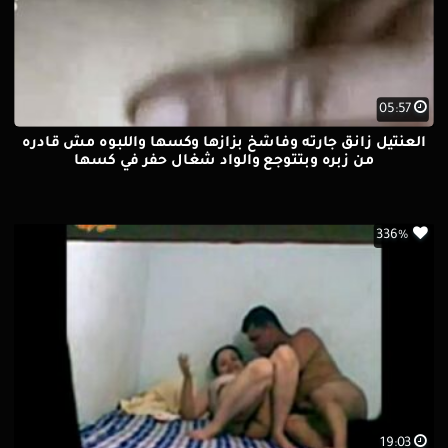
05:57
العنتيل زانق جارته وفاشخ بزازها وكسها واللبوه مش قادره
من زبره وبتتوجع والواد شغال حفر في كسها
336%
19:03