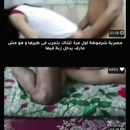
03:00
مصرية شرموطة اول مرة تتناك بتجرب فى طيزها و هو مش
عارف يدخل زبة فيها
449%
HD