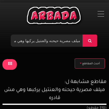
Ski
t
conten
أحدث المقاطع
مقاطع مشابهة ل:
ميلف مصرية حيحنه والعنتيل يركبها وهي مش
قادره
(310 مقطع)