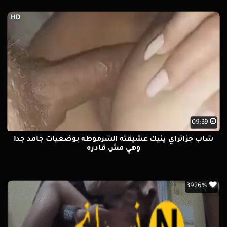
HD
09:39
شاب جزائراي ينيك عشيقته الشرموطه بوضعيات جامد جدا
وهي مش قادره
3926%