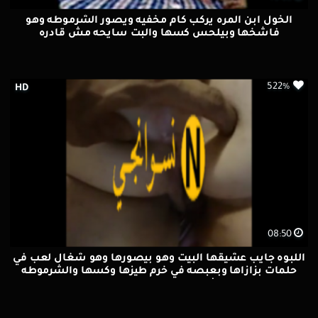
الخول ابن المره يركب كام مخفيه ويصور الشرموطه وهو
فاشخها وبيلحس كسها والبت سايحه مش قادره
522%
HD
08:50
اللبوه جايب عشيقها البيت وهو بيصورها وهو شغال لعب في
حلمات بزازاها وبعبصه في خرم طيزها وكسها والشرموطه
مش قادره وعليها اهات ناار