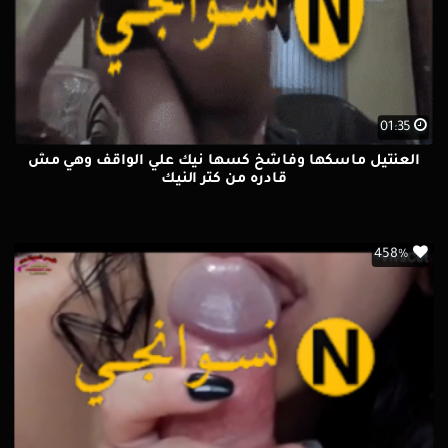
01:35
العنتيل ماسكها وفاشخ كسها نيك علي الواقف وهي مش
قادره من كتر النيك
458%