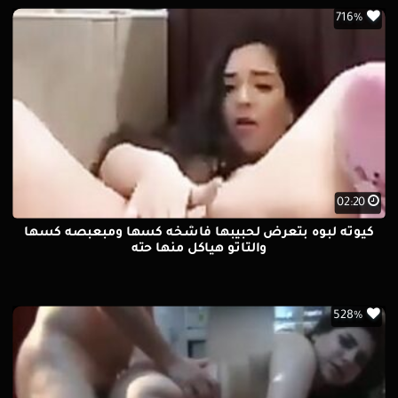
716%
02:20
كيوته لبوه بتعرض لحبيبها فاشخه كسها ومبعبصه كسها
والتاتو هياكل منها حته
528%