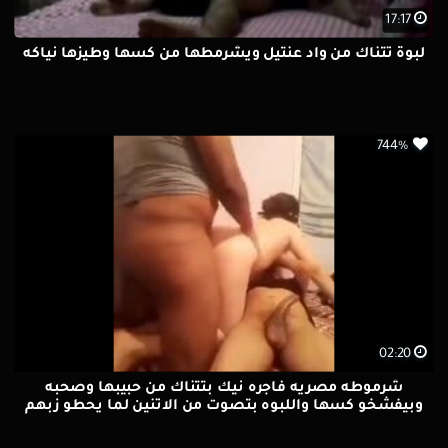
17:17
لبوة تتناك من واد عنتيل ويشرمطها من كسها وطيزها نياكه
744%
02:20
شرموطه مصريه فاجره نيك بتتناك من حبيبها وصحبه
وبيفشخو كسها واللبوه بتصوت من الاتنين لما يحطو زبهم
في كسها