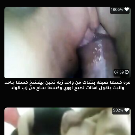
1806%
07:59
مره كسها ضيقه بتتناك من واحد زبه تخين بيفشخ كسها جامد
والبت بتقول اهاات تهيج اووي وكسها ساح من زب الواد
502%