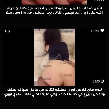
07:23
اتنين صحاب جايبين شرموطه مربربه بجسم وتكه ابن حرام
راكبه على زبر واحد فيهم والتانى يجى يحشرو من ورا وهي مش
قادره من كتر النيك وفشخو كسها بعنف
1119%
HD
03:15
لبوه هاي كلاس اووي مطلقه تتناك من عامل سباكه بعنف
والفحل بيرزع في كسها جامد وهي عليها احلي اهات تهيج اووي
وصوتها سمع في المكان و هي في عالم ثاني من الشهوة