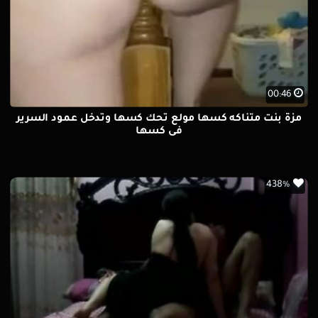
00:46
مزة بنت متناكه كسها مولع تحك كسها وتدخل عمود السرير
فى كسها
438%