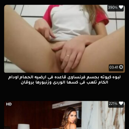
390%
03:41
لبوه كيوته بجسم فرنساوى قاعده فى ارضيه الحمام اودام
الكام تلعب فى كسها الوردى وزنبورها بروقان
221%
HD