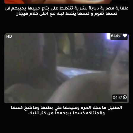
ملفاية مصرية دبابة بشرية تتنطط على بتاع حبيبها يجيبهم فى
كسها تقوم و كسها ينقط لبنه مع احلى كلام هيجان
644%
HD
04:37
العنتيل ماسك المره ومنيمها علي بطنها وفاشخ كسها
والمتناكه كسها بيوجعها من كتر النيك