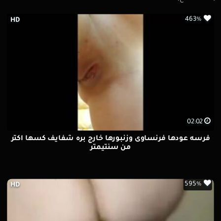
463%
HD
02:02
فرسه عودها فرنساوى وزنبورها خارج بره شفايف كسها اكتر
من سنتيمتر
595%
HD