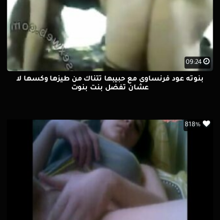
09:24
بنوته عود فرنساوى مع حبيبها تتناك من طيزها وكسها لا
عشان تفضل بنت بنوت
818%