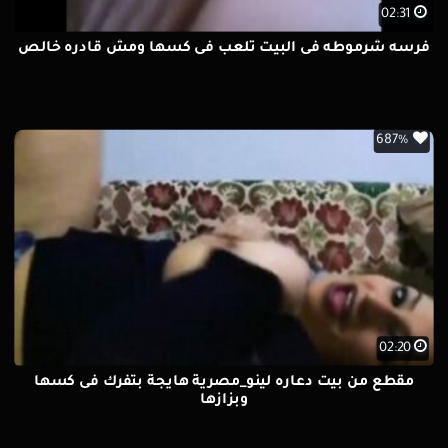
02:31
فرسه شرموطه فى البيت تلعب فى كسها ومش قادره خالص
687%
02:20
مقطع من بيت دعاره لينو_مصرية هايجة بتفرك فى كسها
وبزازها