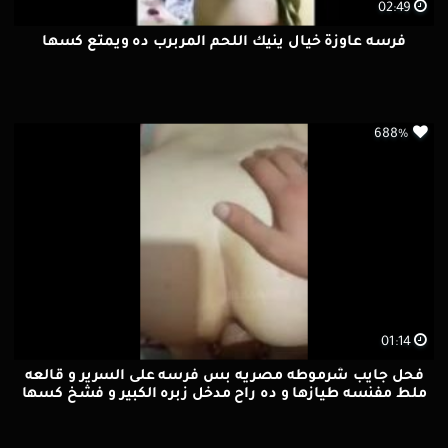
02:49
فرسه عاوزة خيال ينيك اللحم المربرب ده ويمتع كسها
688%
01:14
فحل جايب شرموطه مصريه بس فرسه على السرير و قالعه
ملط مفنسه طيازها و ده راح مدخل زبره الكبير و فشخ كسها
نيك خلفي واللبوه بتوحوح من زبه