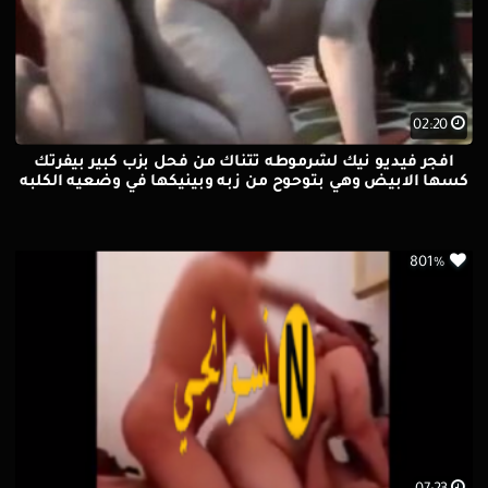
02:20
افجر فيديو نيك لشرموطه تتناك من فحل بزب كبير بيفرتك
كسها الابيض وهي بتوحوح من زبه وبينيكها في وضعيه الكلبه
801%