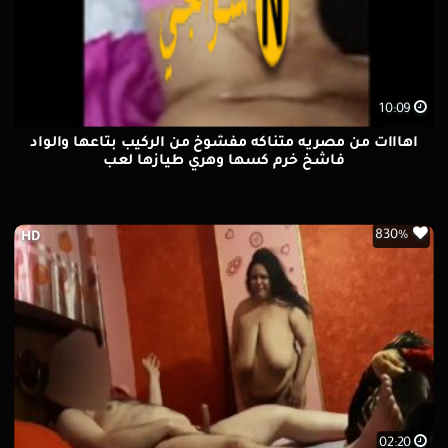
10:09
اهااات من مصريه متناكه مفشوخ من الركيب بتاعها والواد
فاشخ خرم كسها وهري طيازها لعب
830%
HD
02:20