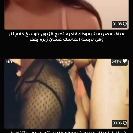
01:08
ميلف مصريه شرموطه فاجره تهيج الزبون باوسخ كلام نار
وهى لابسه الماسك عشان زبره يقف
541%
HD
03:36