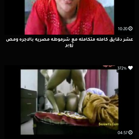
10:20
عشر دقايق كامله متكامله مع شرموطه مصريه بالاجره ومص
زوبر
372%
04:57