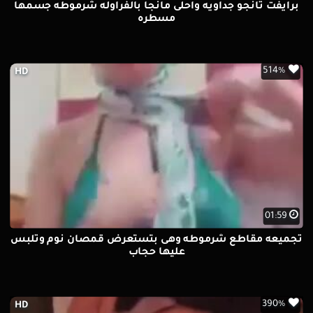
برايفت تانجو جداويه واحلى مانجا بالفراوله شرموطه جسمها
مسطره
514%
HD
01:59
تجميعه مقاطع شرموطه وهى بتستعرض قمصان نوم وتلبس
عليها حجاب
390%
HD