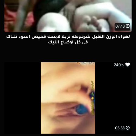
07:43
لهواه الوزن التقيل شرموطه تريلا لابسه قميص اسود تتناك
فى كل اوضاع النيك
240%
03:38