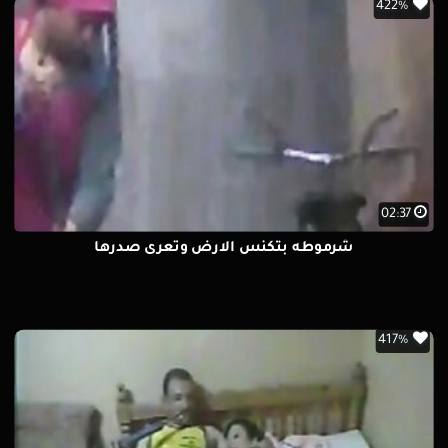
422%
02:37
شرموطه بتكنس الارض وتعرى صدرها
417%