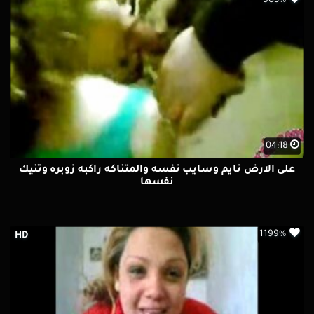
503%
04:18
على الارض نايم وسايب نفسه والمتناكه راكبه زوبره وتنيك
نفسها
1199%
HD