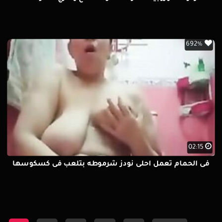
692%
02:15
فى الحمام تعمل احلى نودز شرموطه بتلعب فى كسكوسها