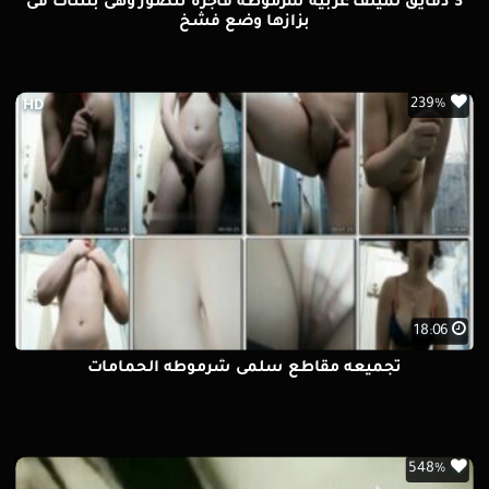
3 دقايق لميلف عربيه شرموطه فاجره تتصور وهى بتتناك فى
بزازها وضع فشخ
239%
HD
18:06
تجميعه مقاطع سلمى شرموطه الحمامات
548%