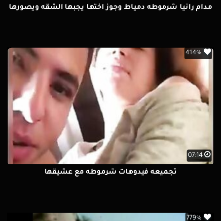
مدام رانيا شرموطه دمياط وجوز اختها يجبها الشقه ويصورها
414%
07:14
تجميعه فيدوهات شرموطه مع عشيقها
779%