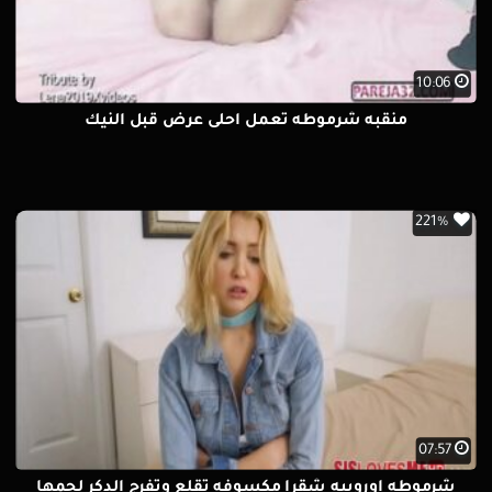
10:06
منقبه شرموطه تعمل احلى عرض قبل النيك
221%
07:57
شرموطه اوروبيه شقرا مكسوفه تقلع وتفرج الدكر لحمها