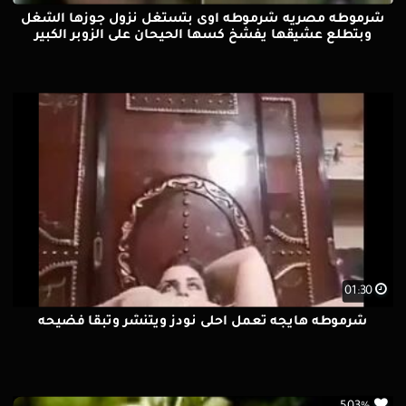
شرموطه مصريه شرموطه اوى بتستغل نزول جوزها الشغل
وبتطلع عشيقها يفشخ كسها الحيحان على الزوبر الكبير
01:30
شرموطه هايجه تعمل احلى نودز ويتنشر وتبقا فضيحه