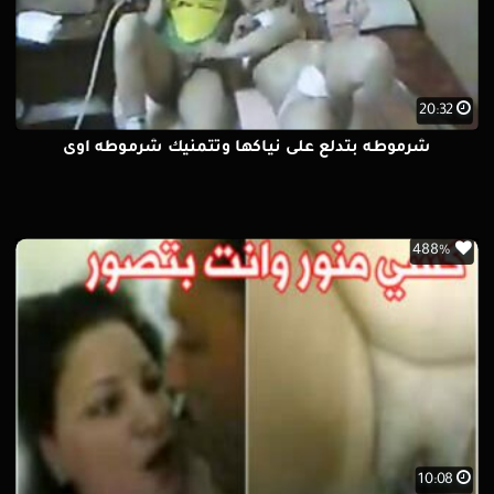
20:32
شرموطه بتدلع على نياكها وتتمنيك شرموطه اوى
488%
10:08