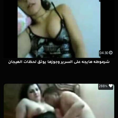
04:30
شرموطه هايجه على السرير وجوزها يوثق لحظات الهيجان
288%