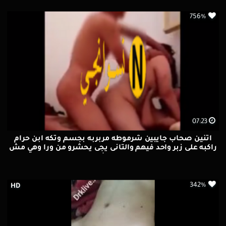
756%
07:23
اتنين صحاب جايبين شرموطه مربربه بجسم وتكه ابن حرام
راكبه على زبر واحد فيهم والتانى يجى يحشرو من ورا وهي مش
قادره من كتر النيك وفشخو كسها بعنف
342%
HD