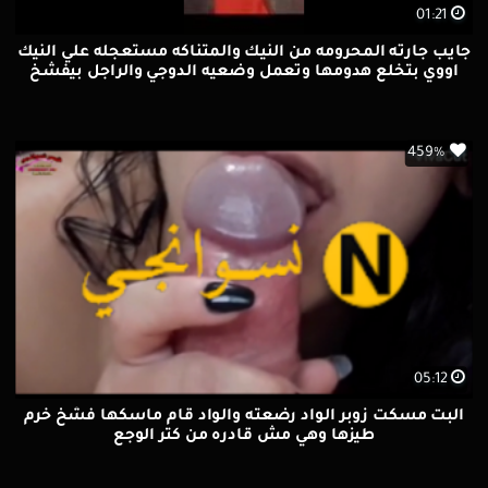
01:21
جايب جارته المحرومه من النيك والمتناكه مستعجله علي النيك
اووي بتخلع هدومها وتعمل وضعيه الدوجي والراجل بيفشخ
كسها الكبير نيك
459%
05:12
البت مسكت زوبر الواد رضعته والواد قام ماسكها فشخ خرم
طيزها وهي مش قادره من كتر الوجع