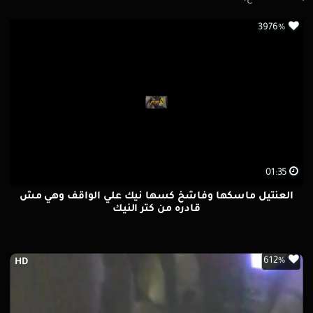
3976%
01:35
العنتيل ماسكها وفاشخ كسها نيك علي الواقف وهي مش
قادره من كتر النيك
612%
HD