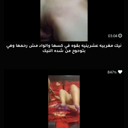
03:04
نيك مغربيه عشرينيه بقوه في كسها والواد مش رحمها وهي
بتوحوح من شده النيك
847%