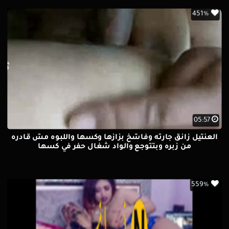
451%
05:57
العنتيل زانق جارته وفاشخ بزازها وكسها واللبوه مش قادره
من زبره وبتتوجع والواد شغال حفر في كسها
559%