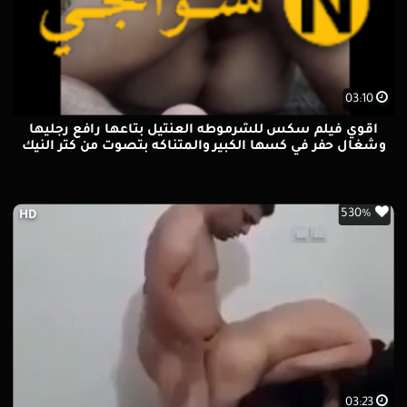
03:10
اقوي فيلم سكس للشرموطه العنتيل بتاعها رافع رجليها
وشغال حفر في كسها الكبير والمتناكه بتصوت من كتر النيك
والواد وخدها في وضع الدوجي
530%
HD
03:23