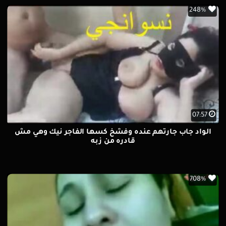
248%
07:57
الواد جاب جارتهم عنده وفشخ كسها الفاجر نيك وهي مش
قادره من زبه
708%