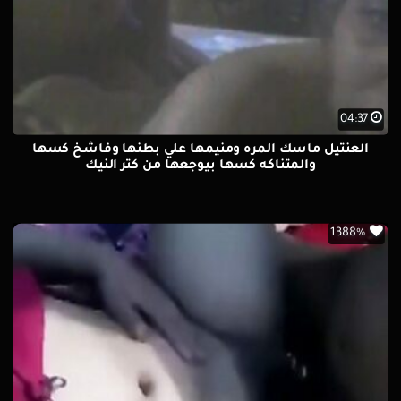
04:37
العنتيل ماسك المره ومنيمها علي بطنها وفاشخ كسها
والمتناكه كسها بيوجعها من كتر النيك
1388%