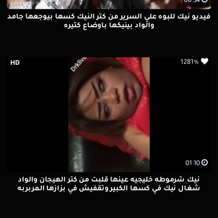
08:34
فيديو نيك للبوه علي السرير من كتر النيك كسها بيوجعها جامد
والواد بينيكها باوضاع كتيره
1281%
HD
01:10
نيك شرموطه خليجيه عينها قلبت من كتر الهيجان والواد
شغال نيك في كسها الكبير وتقفيش في بزازها المربربه