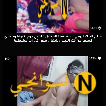
01:45
فيلم النيك لرودي وعشيقها العنتيل فاشخ خرم طيزها وبيهري
كسها من كتر النيك وشغال مص في زب عشيقها
549%
HD