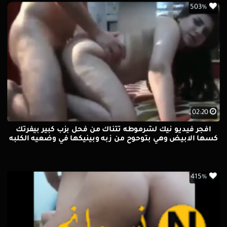
503%
02:20
افجر فيديو نيك لشرموطه تتناك من فحل بزب كبير بيفرتك
كسها الابيض وهي بتوحوح من زبه وبينيكها في وضعيه الكلبه
415%