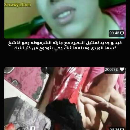
09:48
فيديو جديد لعنتيل البحيره مع جارته الشرموطه وهو فاشخ
كسها الوردي ومدلعها نيك وهي بتوحوح من كتر النيك
20073%