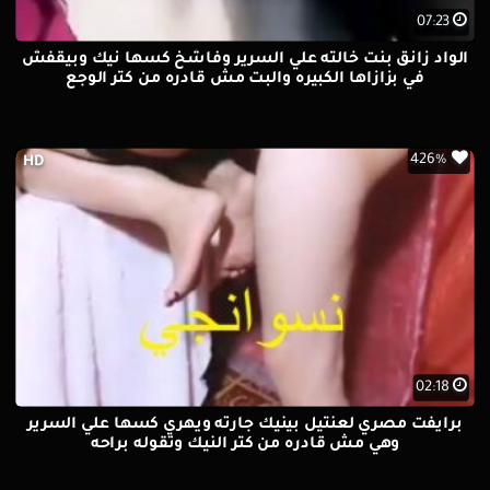
07:23
الواد زانق بنت خالته علي السرير وفاشخ كسها نيك وبيقفش
في بزازاها الكبيره والبت مش قادره من كتر الوجع
426%
HD
02:18
برايفت مصري لعنتيل بينيك جارته ويهري كسها علي السرير
وهي مش قادره من كتر النيك وتقوله براحه