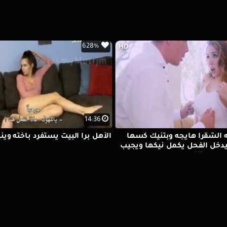
628%
HD
14:36
الشقرا هايجه وبتنيك كسها
الأهل برا البيت يستفرد بأخته وين
دخل الفحل يكمل نيكها ويجيب
اللبن