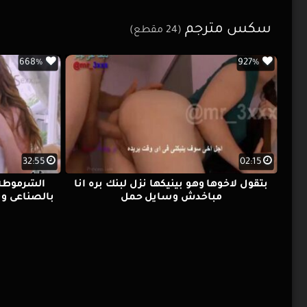
سكس مترجم
(24 مقطع)
668%
927%
32:55
02:15
بتقول لاخوها وهو بينيكها نزل لبنك بره انا
الشرموطه 
مباخدش وسايل حمل
بالصناعى وي