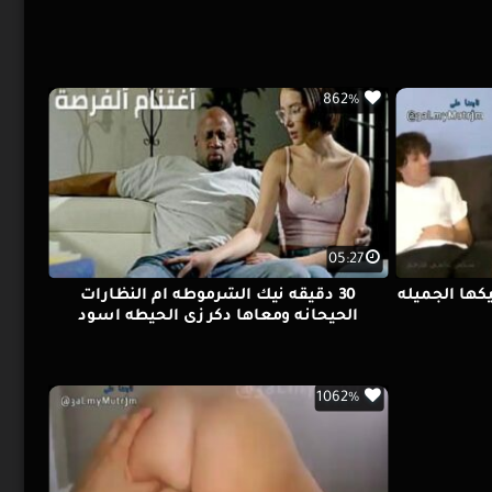
862%
05:27
يكها الجميله
30 دقيقه نيك الشرموطه ام النظارات
الحيحانه ومعاها دكر زى الحيطه اسود
1062%