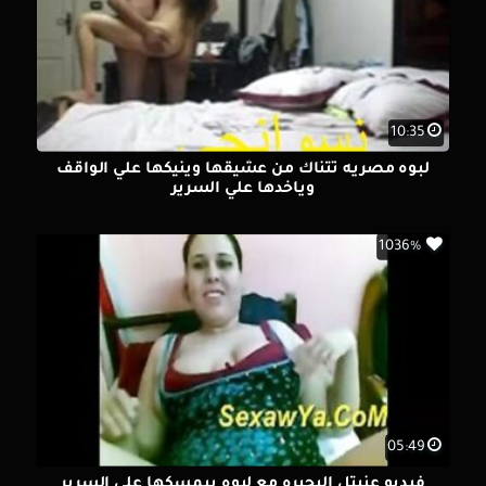
10:35
لبوه مصريه تتناك من عشيقها وينيكها علي الواقف
وياخدها علي السرير
1036%
05:49
فيديو عنيتل البحيره مع لبوه بيمسكها علي السرير