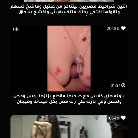
اتنين شراميط مصريين بيتناكو من عنتيل وفاشخ كسهم
وتقولها افتحي رجلك متتكسفيش وافشخ سحاق
تشوفه مع احلي كلام
2048%
HD
01:54
بنوته هاي كلاس مع صحبها مقطع بزازها بوس ومص
ولحس وهي نازله علي زبه مص بكل حيحانه وهيجان
1054%