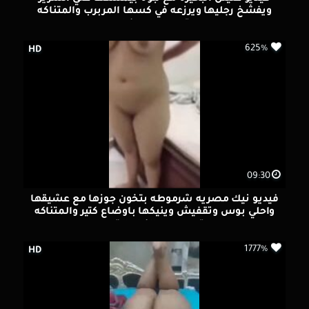
ويفشخ رجليها ويرزعه في كسها المربرب والمتناكه
بتوحوح من النيك
625%
HD
09:30
فيديو نيك مصريه شرموطه بتخون جوزها مع عشيقها
واحلي بوس وتقفيش وينيكها باوضاع كتير والمتناكه
بتوحوح من النيك القوي
1777%
HD