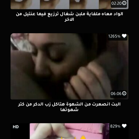
02:20
الواد معاه ملفاية ملبن شغال ترزيع فيها عنتيل من
الاخر
1265%
06:06
البت انصعرت من الشهوة هتاكل زب الدكر من كتر
شهوتها
829%
HD