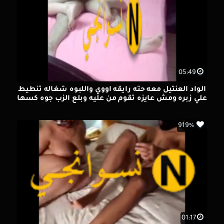
05:49
الواد العنتيل معه حته رايقه اووي واللبوه شغاله تنطيط
علي زبره ومش عايزه تقوم من عليه وبلع الزب جوه كسها
جامد
919%
01:17