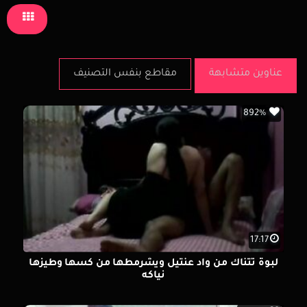
عناوين متشابهة
مقاطع بنفس التصنيف
892%
17:17
لبوة تتناك من واد عنتيل ويشرمطها من كسها وطيزها
نياكه