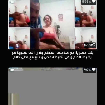
1868%
HD
02:20
بنت مصرية مع صاحبها المعلم جلال انما لهلوبة هو
يظبط الكام و هى تظبطه مص و دلع مع احلى كلام
792%
HD