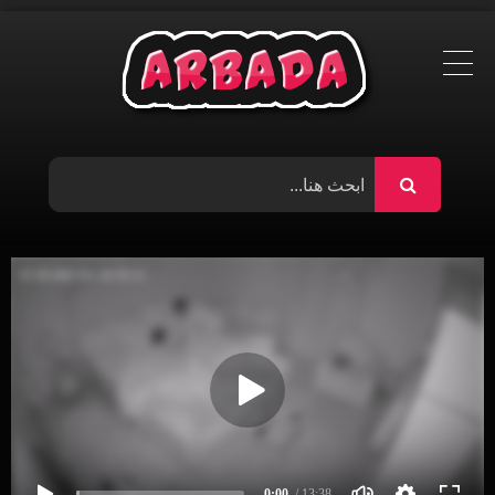
Ski
t
conten
0:00
/ 13:38