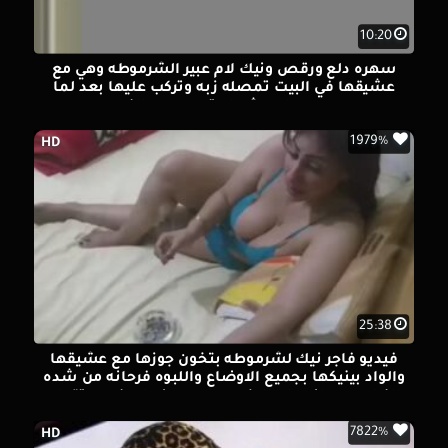
10:20
سهره دلع ورقص ونيك لام عبير الشرموطه وهي مع
عشيقها في البيت تمصله زبه وتركب عليها بعد لما
جبهم علي وشها وتوحوح من النيك
1979%
HD
25:38
فيديو فاجر نيك لشرموطه بتخون جوزها مع عشيقها
والواد بينيكها بجميع الاوضاع واللبوه فرحانه من شده
النيك وهيجانه علي الاخر وحوار وسخ ما بينهم وتقوله
نيكني جامد افشخ كسي
7822%
HD