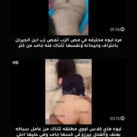
01:16
مره لبوه محترفه في مص الزب تمص زب ابن الجيران
باحتراف وحيحانه ونفسها تتناك منه جامد من كتر
الحرمان اللي هي فيه
HD
03:15
لبوه هاي كلاس اووي مطلقه تتناك من عامل سباكه
بعنف والفحل بيرزع في كسها جامد وهي عليها احلي