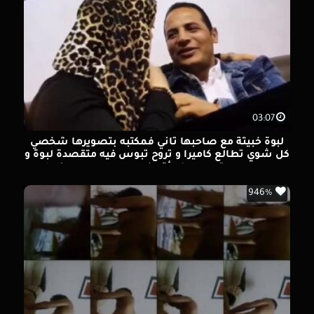
03:07
لبوة خبيثة مع صاحبها ثاني فمكتبه بتصويرها شخصي
كل شوي تطالع كاميرا و تروح تبوس فيه متقصدة لبوة و
هو هراها تلميس فجأة دخل حدا عليهم / الجزء 3
946%