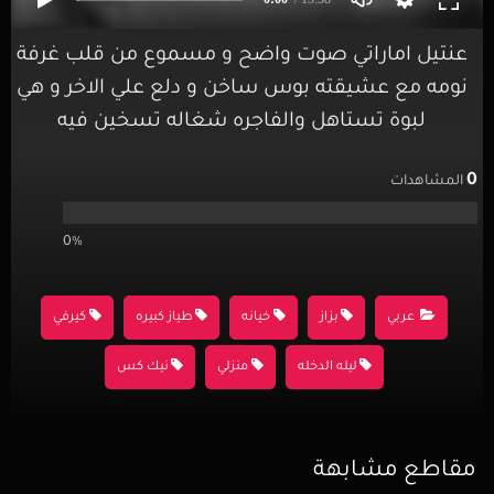
عنتيل اماراتي صوت واضح و مسموع من قلب غرفة
نومه مع عشيقته بوس ساخن و دلع علي الاخر و هي
لبوة تستاهل والفاجره شغاله تسخين فيه
0
المشاهدات
0%
عربي
بزاز
خيانه
طياز كبيره
كيرفي
ليله الدخله
منزلي
نيك كس
مقاطع مشابهة