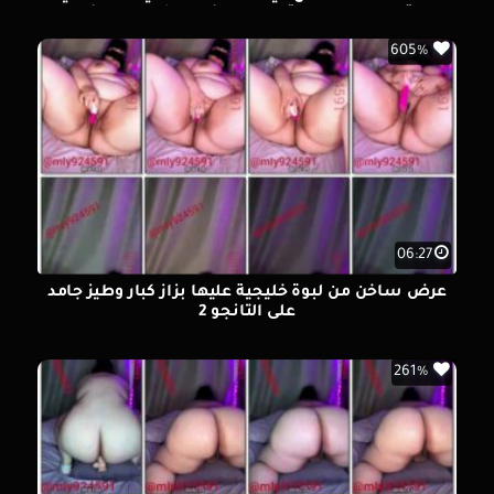
اهات تهيج اووي وصوتها سمع في المكان و هي في عالم
ثاني من الشهوة
605%
06:27
عرض ساخن من لبوة خليجية عليها بزاز كبار وطيز جامد
على التانجو 2
261%