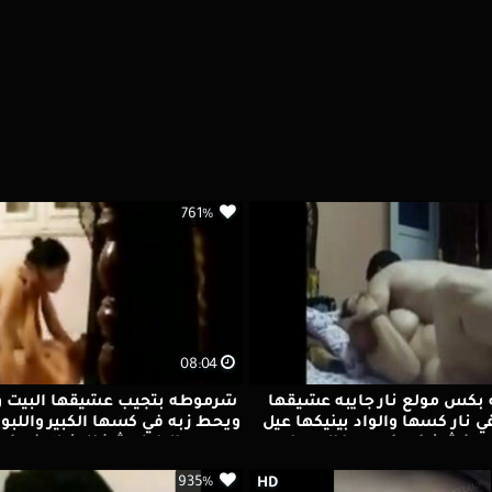
761%
08:04
كس مولع نار جايبه عشيقها
شرموطه بتجيب عشيقها البيت 
ي نار كسها والواد بينيكها عيل
ويحط زبه في كسها الكبير واللبو
 وبيفشخ كسكوسها الهيجان
والراجل شغال نيك في ك
935%
HD