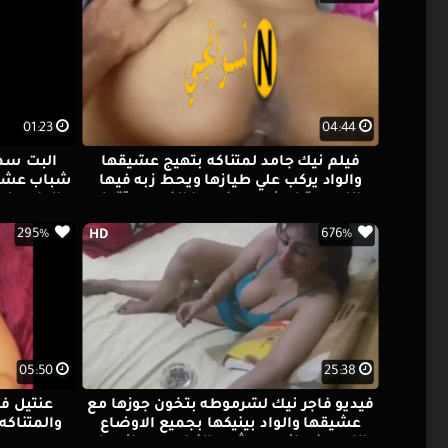
01:23
04:44
فيلم نيك جامد لمتناكه بتهيج عشيقها
البت سما
والواد يركب علي طيازها ويحط زبه فيها
شباب عشان
واللبوه بتبلع زبه جو كسها الكبيره وتقوله
والواد بي
اديني جامد اووي
ويفشخ
295%
676%
HD
05:50
25:38
فيديو فاجر نيك لشرموطه بتخون جوزها مع
عنتيل ف
عشيقها والواد بينيكها بجميع الاوضاع
والمتناكه
واللبوه فرحانه من شده النيك وهيجانه علي