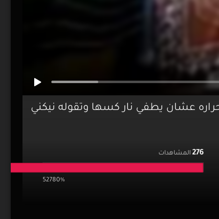
راره عشان يطفي نار كسها وتقوله نيكني
276
المشاهدات
52780%