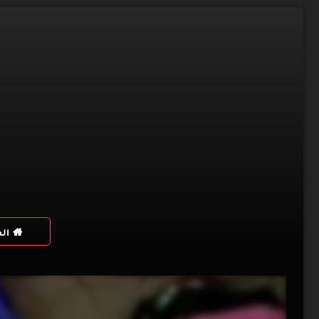
Skip
to
content
ال