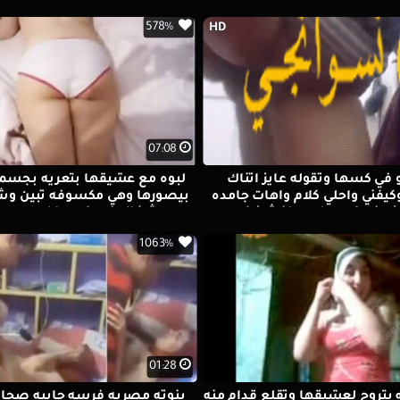
578%
HD
07:08
في كسها وتقوله عايز اتناك
لبوه مع عشيقها بتعريه بجسمه
يفني واحلي كلام واهات جامده
بيصورها وهي مكسوفه تبين وشه
رزع في كسي اووي افشخ كسي
شغال فب كسها لعب وبع
اووي
1063%
01:28
 بتروح لعشيقها وتقلع قدام منه
بنوته مصريه فرسه جايبه صحاب