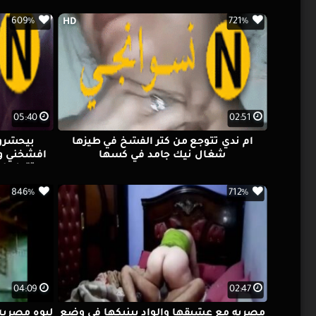
الاخر وحوار وسخ ما بينهم وتقوله نيكني
609%
721%
HD
جامد افشخ كسي
05:40
02:51
أم ندي تتوجع من كتر الفشخ في طيزها
بيحشرو 
شغال نيك جامد في كسها
افشخني وك
وتقوله ا
846%
712%
04:09
02:47
مصريه مع عشيقها والواد بينيكها في وضع
لبوه مصريه