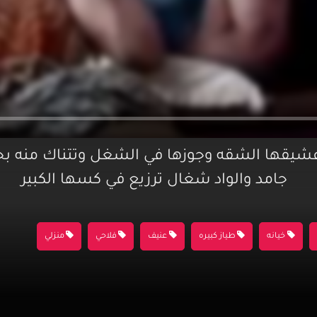
عشيقها الشقه وجوزها في الشغل وتتناك منه بح
جامد والواد شغال ترزيع في كسها الكبير
خيانه
طياز كبيره
عنيف
فلاحي
منزلي