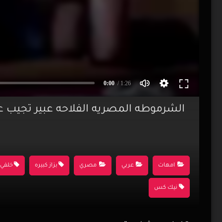
0:00
/ 1:26
الشرموطه المصريه الفلاحه عبير تجيب 
امهات
عربي
مصري
بزاز كبيره
خلفي
نيك كس