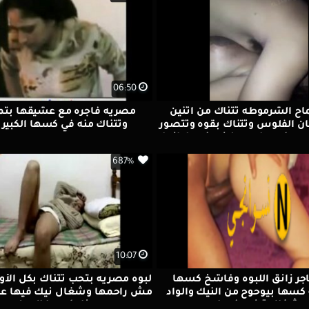
06:50
ح الشرموطه تتناك من اتنين
مصريه فاجره مع عشيقها بت
 الفلوس وتتناك بقوه وتتصور
وتتناك منه في كسها الكبير
لحس كسها ويحط زب في طيازها
 بزازها وكسها نيك ولعب
687%
10:07
اجر زانق اللبوه وفاشخ كسها
لبوه مصريه بتحب تتناك بكل الأو
 كسها بيوحوح من النيك والواد
مش راحمها وشغال نيك فيها ع
شغال ترزيع فيها
نار كسها المولع