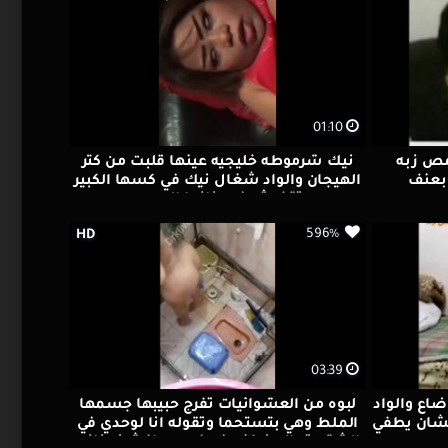
01:10
مص زبه
نيك شرموطه خليجيه عينها قلبت من كتر
 بعنف
الهيجان والواد شغال نيك في كسها الكبير
وتقفيش في بزازها المربربه
596%
HD
03:39
ضاع والواد
لبوه من العشوائيات تفرج حبيبها جسمها
شان يطفي
الملط وهي بتستحما وتقوله انا لوحدي في
الشقه تعالي نيكني في كسي وافشخ بزازي