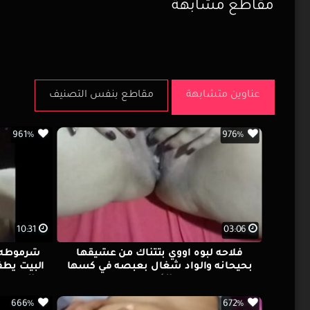
مقاطع مشابهة
عناوين متشابهة
مقاطع بنفس التصنيف
961%
976%
10:31
03:06
فلاحه لبوه اووي بتتناك من عشيقها
شرموطه ب
بحيحانه والواد شغال بعبصه في كسها
البيت يطف
الكبير
السرير
666%
672%