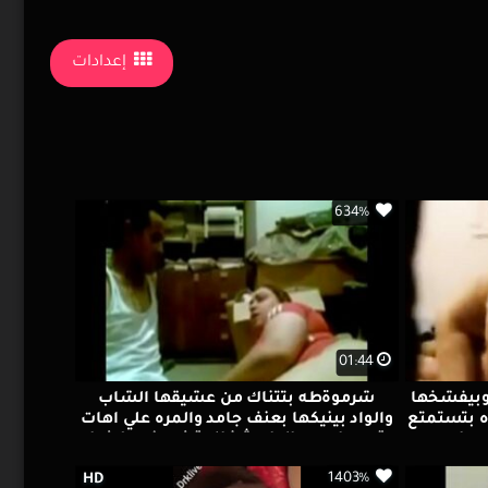
إعدادات
634%
01:44
وبيفشخها
شرموةطه بتتناك من عشيقها الشاب
ه بتستمتع
والواد بينيكها بعنف جامد والمره علي اهات
سها
تهيج اووي والواد شغال ترزيع في طيزها
الكبيره
1403%
HD