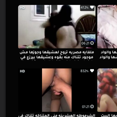
412%
HD
06:21
ا والواد
ملفايه مصريه تروح لعشيقها وجوزها مش
ا والواد
موجود تتناك منه بقوه وعشيقها بيرزع في
بصه
طيزها وينيكها في بزازها الملبن وتركب علي
زبه الكبير
832%
HD
01:21
ها البيت
الشرموطه العشرينه مني المتناكه تتناك في