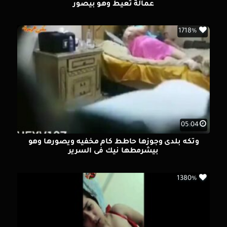
عمالة تعيط وهو بيصور
1718%
05:04
وتكه بلدى وجوزها حاطط كام مخفيه ويصورها وهو
بيشرمطها نيك فى السرير
1380%