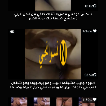
01:02
سكس مومس مصريه تتناك خلفي من فحل عربي
وبيفشخ كسها نيك بزبه الكبير
1249%
HD
08:50
اللبوه جايب عشيقها البيت وهو بيصورها وهو شغال
لعب في حلمات بزازاها وبعبصه في خرم طيزها وكسها
والشرموطه مش قادره وعليها اهات ناار
1150%