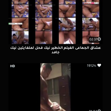
02:37
عشاق الجماعى الفيلم الخطير نيك فحل لملفايتين نيك
جامد
1912%
HD