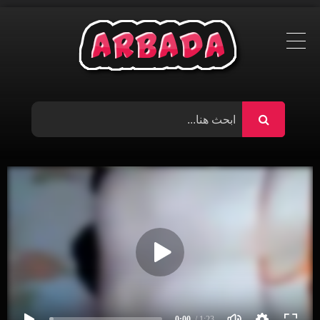
Ski
t
conten
0:00
/ 1:23