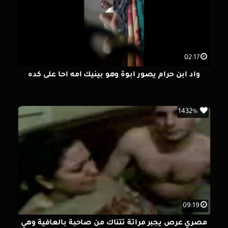
02:17
واد ابن حرام يصور ابوة وهو بينيك امه احا على كده
1432%
09:19
مصري عرص يجبر مراتة تتناك من صاحبة بالعافية وهي