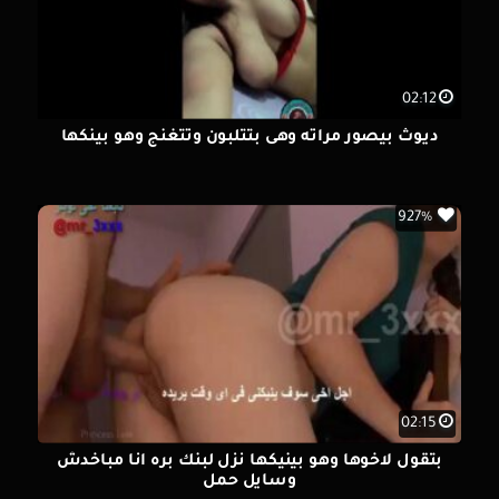
02:12
ديوث بيصور مراته وهى بتتلبون وتتغنج وهو بينكها
927%
02:15
بتقول لاخوها وهو بينيكها نزل لبنك بره انا مباخدش
وسايل حمل