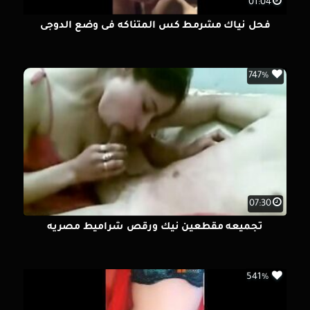
01:04
فحل نياك مشرمط كس المتناكه فى وضع الدوجى
747%
07:30
تجميعه مقطعين نيك ورقص شراميط مصريه
541%