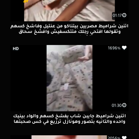
01:17
اتنين شراميط مصريين بيتناكو من عنتيل وفاشخ كسهم
وتقولها افتحي رجلك متتكسفيش وافشخ سحاق
تشوفه مع احلي كلام
1696%
HD
01:30
اتنين شراميط جايبن شاب يفشخ كسهم والواد بينيك
واحده والتانيه بتصور وهونازل ترزيع في كس صحبتها
2056%