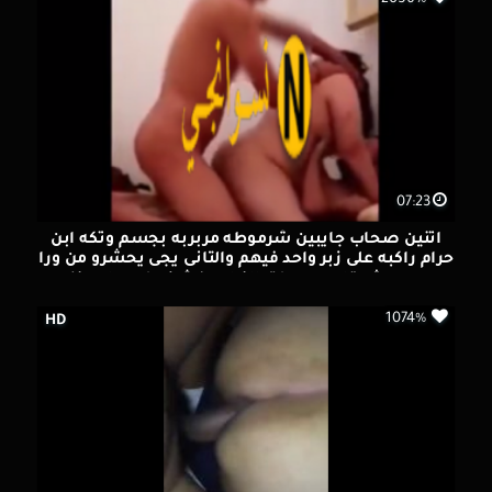
07:23
اتنين صحاب جايبين شرموطه مربربه بجسم وتكه ابن
حرام راكبه على زبر واحد فيهم والتانى يجى يحشرو من ورا
وهي مش قادره من كتر النيك وفشخو كسها بعنف
1074%
HD