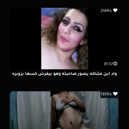
2189%
01:57
واد ابن متناكه يصور صاحبته وهو بيفرش كسها بزوبره
1979%