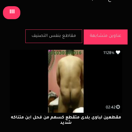
عناوين متشابهة
مقاطع بنفس التصنيف
1128%
02:42
مقطعين لباوى بلدى متقطع كسهم من فحل ابن متناكه
شديد