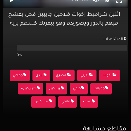
اثنين شراميط إخوات فلاحين جايبين فحل بفشخ
فيهم بالدور ويصورهم وهو بيفرتك كسهم بزبه
0
المشاهدات
0%
اخوات
عربي
مصري
بلدي
جماعي
جميلات
خلفي
زب كبير
طياز كبيره
عنيف
فلاحي
نيك كس
مقاطع مشابهة