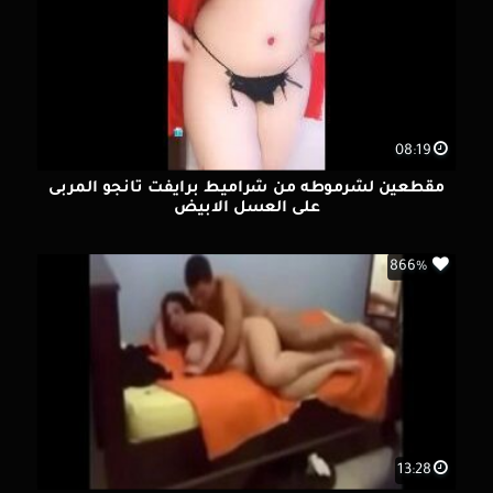
08:19
مقطعين لشرموطه من شراميط برايفت تانجو المربى
على العسل الابيض
866%
13:28