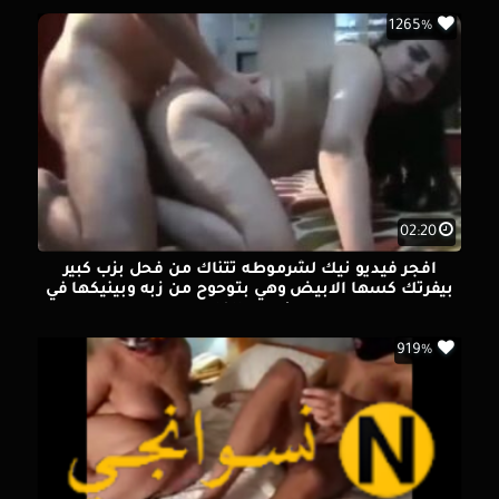
1265%
02:20
افجر فيديو نيك لشرموطه تتناك من فحل بزب كبير
بيفرتك كسها الابيض وهي بتوحوح من زبه وبينيكها في
وضعيه الكلبه
919%