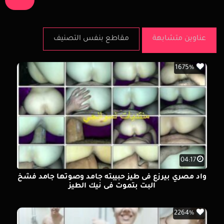
عناوين متشابهة
مقاطع بنفس التصنيف
1675%
04:17
واد مصري بيرزع فى طيز حبيبته جامد وصوتها جامد فشخ
البت بتموت فى نيك الطيز
2264%