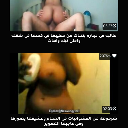
03:27
طالبة فى تجارة بتتناك من خطيبها فى كسها فى شقته
واحلى نيك واهات
2076%
02:03
شرموطه من العشوائيات فى الحمام وعشيقها يصورها
وهى عاجبها التصوير