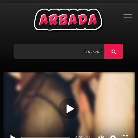
Ski
t
conten
0:00
/ 3:34