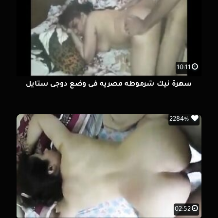
10:11
سهرة نيك شرموطه مصريه فى وضع دوجى ستايل
2284%
02:52