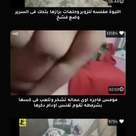
06:44
اللبوة مفنسه للزوبر وحلمات بزازها بتحك فى السرير
وضع فشخ
3318%
HD
02:03
مومس فاجره اوى عماله تشخر وتلعب فى كسها
بشرمطه تقوم تفنس اودام دكرها
973%