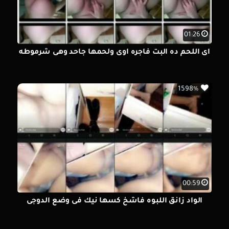
01:26
اى اللحم ده البت فاجره اوى ولحمها جاحد وهى شرموطه
1598%
00:59
الواد زانق اللبوه فاشخ كسها نيك فى وضع الدوجى