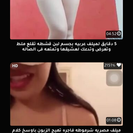
04:52
5 دقايق لميلف عربيه بجسم لبن قشطه تقلع ملط
وتعرض وتدعك لعشيقها وتمتعه فى الصاله
2151%
HD
01:08
ميلف مصريه شرموطه فاجره تهيج الزبون باوسخ كلام