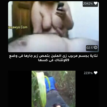
2042%
02:17
نتاية بجسم مربرب زى الملبن بتمص زبر جارها فى وضع
69وتتناك فى كسها
2231%