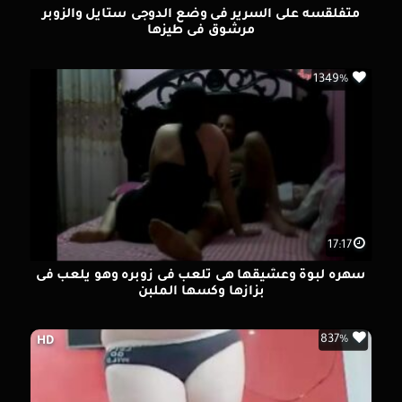
متفلقسه على السرير فى وضع الدوجى ستايل والزوبر
مرشوق فى طيزها
1349%
17:17
سهره لبوة وعشيقها هى تلعب فى زوبره وهو يلعب فى
بزازها وكسها الملبن
837%
HD