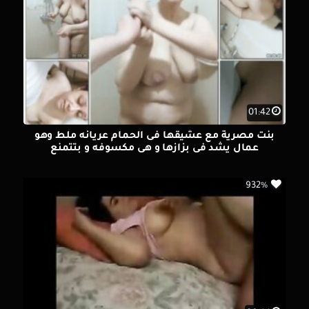
01:42
بنت مصرية مع عشيقها فى الحمام عريانه ملط وهو
عمال يشد فى بزازها و هى مكسوفه و بتتمنع
932%