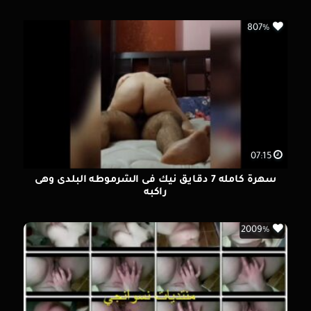
807%
07:15
سهرة كامله 7 دقايق نيك فى الشرموطه البلدى وهى
راكبه
2009%