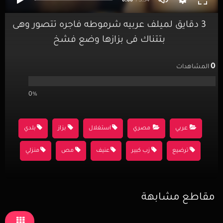
3 دقايق لميلف عربيه شرموطه فاجره تتصور وهى
بتتناك فى بزازها وضع فشخ
0
المشاهدات
0%
عربي
مصري
استغلال
بزاز
بلدي
ترضيع
زب كبير
عنيف
مص
منزلي
مقاطع مشابهة