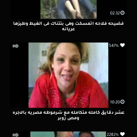
02:32
فضيحه فلاحه اتمسكت وهى بتتناك فى الغيط وطيزها
عريانه
547%
HD
10:20
عشر دقايق كامله متكامله مع شرموطه مصريه بالاجره
ومص زوبر
2282%
HD