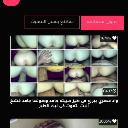
عناوين متشابهة
مقاطع بنفس التصنيف
1674%
04:17
واد مصري بيرزع فى طيز حبيبته جامد وصوتها جامد فشخ
البت بتموت فى نيك الطيز
2005%