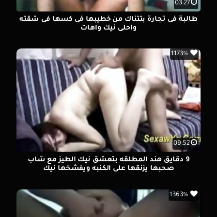
03:27
طالبة فى تجارة بتتناك من خطيبها فى كسها فى شقته
واحلى نيك واهات
1173%
09:52
9 دقايق هند المطلقه بتعشق نيك الطيز مع شاب
صحبها يزنقها على الكنبه ويفشخها نيك
1363%