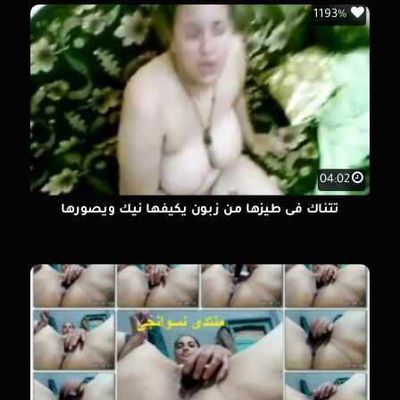
1193%
04:02
تتناك فى طيزها من زبون يكيفها نيك ويصورها