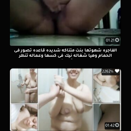
01:21
الفاجره شهوتها بنت متناكه شديده قاعده تصور فى
الحمام وهيا شغاله نيك فى كسها وعماله تنطر
شهوتها
2262%
01:42