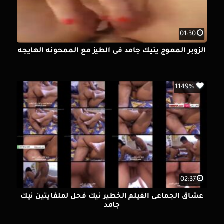
01:30
الزوبر المعوج ينيك جامد فى الطيز مع الممحونه الهايجه
1149%
02:37
عشاق الجماعى الفيلم الخطير نيك فحل لملفايتين نيك
جامد