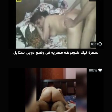
10:11
سهرة نيك شرموطه مصريه فى وضع دوجى ستايل
807%