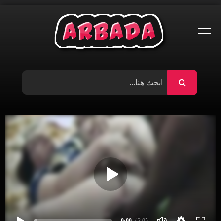
Ski
t
conten
0:00
/ 3:05