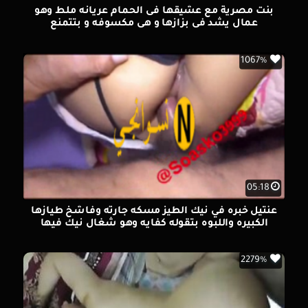
بنت مصرية مع عشيقها فى الحمام عريانه ملط وهو
عمال يشد فى بزازها و هى مكسوفه و بتتمنع
1067%
05:18
عنتيل خبره في نيك الطيز مسكه جارته وفاشخ طيازها
الكبيره واللبوه بتقوله كفايه وهو شغال نيك فيها
2279%