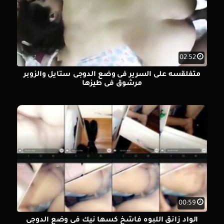
02:52
متفلقسه على السرير فى وضع الدوجى ستايل والزوبر
مرشوق فى طيزها
00:59
الواد زانق اللبوه فاشخ كسها نيك فى وضع الدوجى