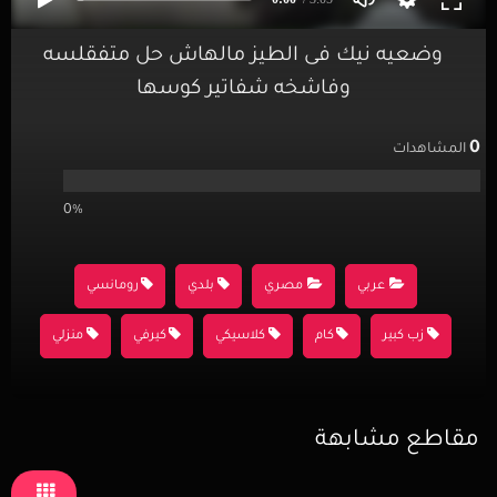
وضعيه نيك فى الطيز مالهاش حل متفقلسه
وفاشخه شفاتير كوسها
0
المشاهدات
0%
عربي
مصري
بلدي
رومانسي
زب كبير
كام
كلاسيكي
كيرفي
منزلي
مقاطع مشابهة