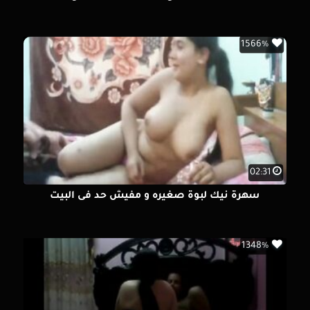
1566%
02:31
سهرة نيك لبوة صغيره و مفيش حد فى البيت
1348%