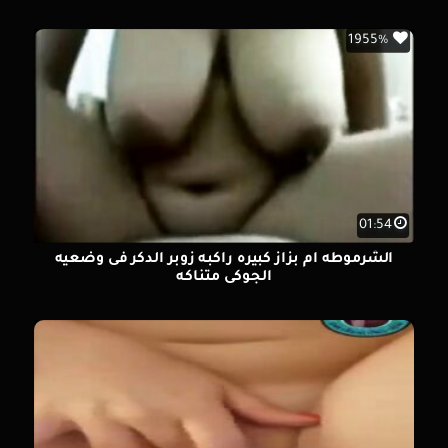
1955%
01:54
الشرموطه ام بزاز كبيره راكبه زوبر الدكر فى وضعيه
الجوكى متناكه