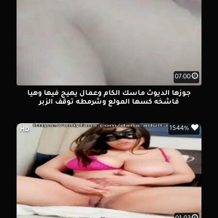
07:00
جوزها الديوث ماسك الكام وعمال يهيج فيها وهيا
فاشخه كسها المولع وشرمطه توقف الزبر
1544%
HD