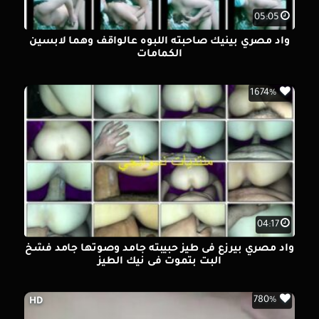
05:05
واد مصري بينيك صاحبته اللبوه عالواقف وهما لابسين
الكمامات
1674%
04:17
واد مصري بيرزع فى طيز حبيبته جامد وصوتها جامد فشخ
البت بتموت فى نيك الطيز
780%
HD