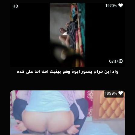
1970%
HD
02:17
واد ابن حرام يصور ابوة وهو بينيك امه احا على كده
1899%