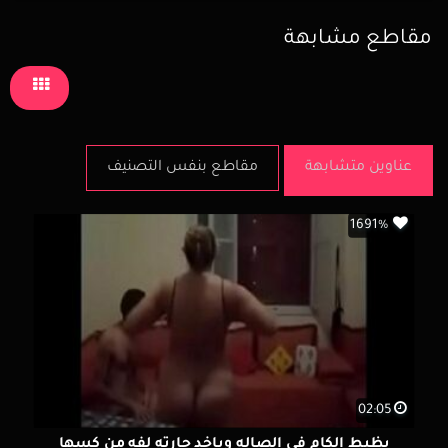
مقاطع مشابهة
عناوين متشابهة
مقاطع بنفس التصنيف
1691%
02:05
يظبط الكام فى الصاله وياخد جارته لفه من كسها