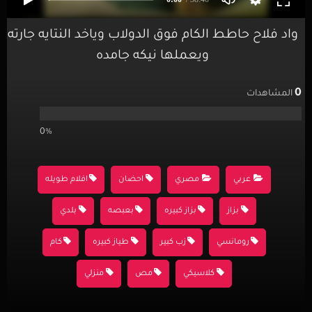
واد فلاح حاطط الكام فوق الدولاب وياخد النتايه جارته
ويعملها نيكه جامده
0
المشاهدات
0%
عربي
مصري
احضان
افلام طويله
بزاز
بزاز كبيره
بعبصه
بلدي
رومانسي
زب كبير
طياز كبيره
كام
كلاسيكي
مص
منزلي