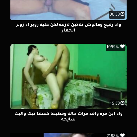
00:38
واد رفيع ومالوش تلاتين لازمه لكن عليه زوبر اد زوبر
الحمار
1099%
15:38
واد ابن مره واخد مرات خاله ومظبط كسها نيك والبت
سايحه
2188%