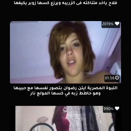
فلاح ياخد متناكته فى الزريبه ويرزع كسها زوبر يكيفها
2019%
01:56
اللبوة المصرية أيتن رضوان بتصور نفسها مع حبيبها
وهو حاطط زبه في كسها المولع نار
990%