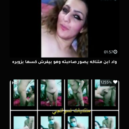
01:57
واد ابن متناكه يصور صاحبته وهو بيفرش كسها بزوبره
1255%
HD