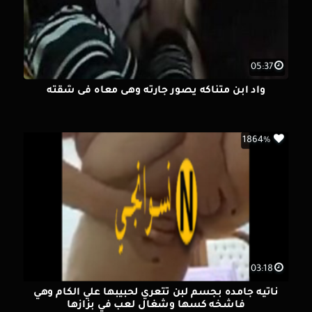
05:37
واد ابن متناكه يصور جارته وهى معاه فى شقته
1864%
03:18
ناتيه جامده بجسم لبن تتعري لحبيبها علي الكام وهي
فاشخه كسها وشغال لعب في بزازها