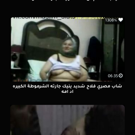
1308%
06:35
شاب مصري فلاح شديد ينيك جارته الشرموطة الكبيره
اد امه