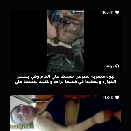
1607%
09:58
لبوه مصريه بتعرض نفسها علي الكام وهي بتمص
الخياره وتحطها في كسها براحه وبتنيك نفسها علي
الكام
1138%