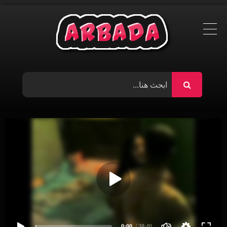
Ski
t
conten
0:00
/ 38:40