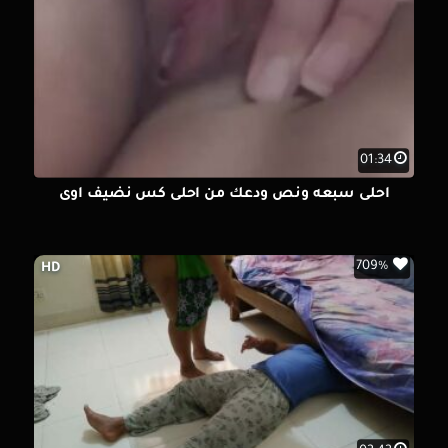
01:34
احلى سبعه ونص ودعك من احلى كس نضيف اوى
709%
HD