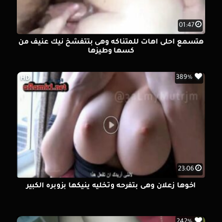
01:47
هتسمع احلى اهات للمتناكه وهى بتتفشخ نيك عنيف من
كسها وطيزها
389%
HD
23:06
اخوها زعلان وهى بتفرحه وتخليه ينيكها بزوبره الكبير
242%