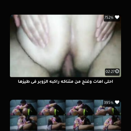
752%
02:27
احلى اهات وغنج من متناكه راكبه الزوبر فى طيزها
395%