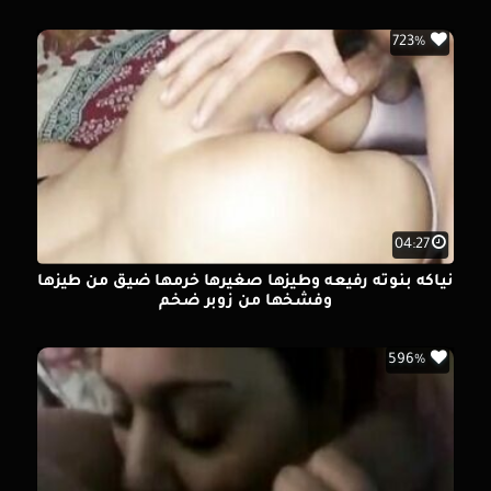
723%
04:27
نياكه بنوته رفيعه وطيزها صغيرها خرمها ضيق من طيزها
وفشخها من زوبر ضخم
596%