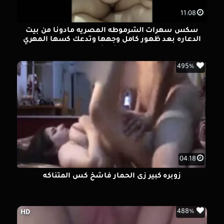
11:08
سكس سهرات الشرموطه المصريه مادونا من بيت
الدعاره بعد ظهور كامل وجهها وتدعك كسها المهري
من كتر النيك
495%
04:18
زوبره كبير زى الحمار فاشخ كس المتناكه
488%
HD