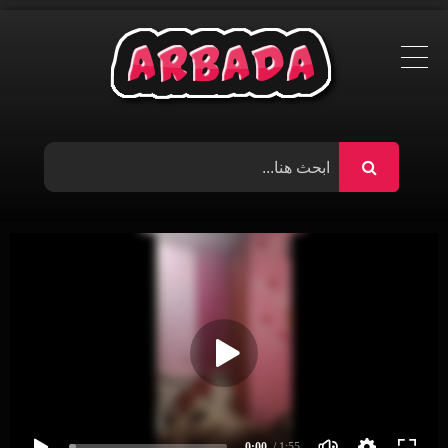
Ski
t
conten
0:00
/ 1:55