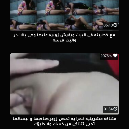
06:10
مع خطيبته فى البيت ويفرش زوبره عليها وهى بالاندر
والبت فرسه
2078%
01:34
متناكه عشرينيه قمرايه تمص زوبر صاحبها و بيسالها
تحبى تتناكى من كسك ولا طيزك