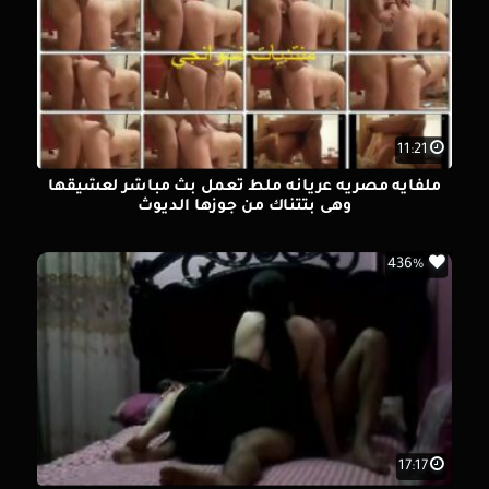
11:21
ملفايه مصريه عريانه ملط تعمل بث مباشر لعشيقها
وهى بتتناك من جوزها الديوث
436%
17:17