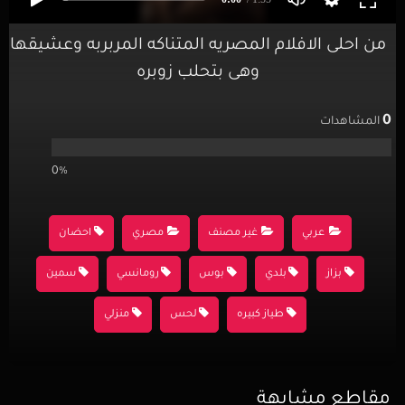
من احلى الافلام المصريه المتناكه المربربه وعشيقها
وهى بتحلب زوبره
0
المشاهدات
0%
عربي
غير مصنف
مصري
احضان
بزاز
بلدي
بوس
رومانسي
سمين
طياز كبيره
لحس
منزلي
مقاطع مشابهة