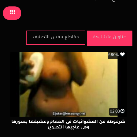
عناوين متشابهة
مقاطع بنفس التصنيف
680%
02:03
شرموطه من العشوائيات فى الحمام وعشيقها يصورها
وهى عاجبها التصوير