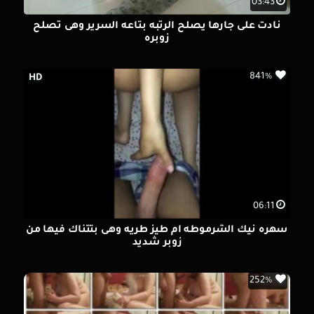
03:43
نادت على جارها يصلح الرتبه بتاعه السرير وهى تصلح
زوبره
841%
HD
06:11
سهره نيك الشرموطه ام طيز طريه وهى بتتناك فيها من
زوبر شديد
252%