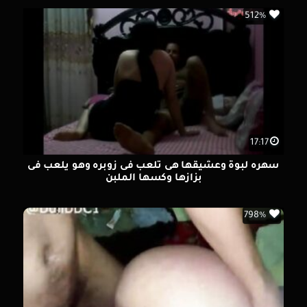
512%
17:17
سهره لبوة وعشيقها هى تلعب فى زوبره وهو يلعب فى
بزازها وكسها الملبن
798%