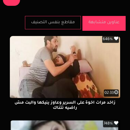
عناوين متشابهة
مقاطع بنفس التصنيف
646%
02:33
زاخد مرات اخوة على السرير وعاوز ينيكها والبت مش
راضيه تتناك
748%