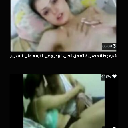
03:09
شرموطة مصرية تعمل احلى نودز وهى نايمه على السرير
448%