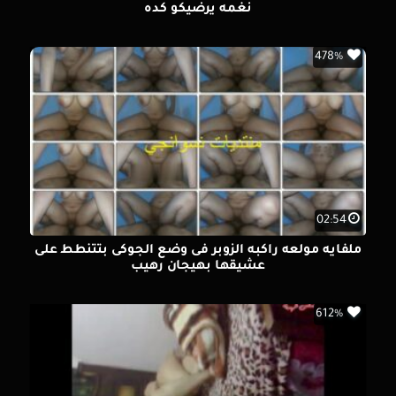
نغمه يرضيكو كده
478%
02:54
ملفايه مولعه راكبه الزوبر فى وضع الجوكى بتتنطط على
عشيقها بهيجان رهيب
612%