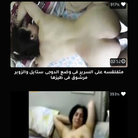
917%
02:52
متفلقسه على السرير فى وضع الدوجى ستايل والزوبر
مرشوق فى طيزها
393%