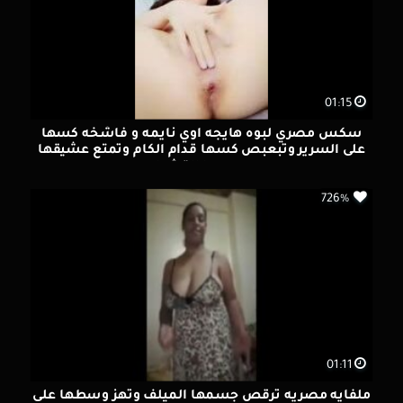
01:15
سكس مصري لبوه هايجه اوي نايمه و فاشخه كسها
على السرير وتبعبص كسها قدام الكام وتمتع عشيقها
بجسمها القشطه
726%
01:11
ملفايه مصريه ترقص جسمها الميلف وتهز وسطها على