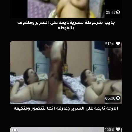
05:57
جايب شرموطة مصريةنايمه على السرير وملفوفه
بالفوطه
512%
06:00
الارحه نايمه على السرير وعارفه انها بتتصور ومتكيفه
458%
HD