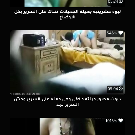
05:24
لبوة عشرينيه جميلة الجميلات تتناك على السرير بكل
الاوضاع
545%
05:04
ديوث مصور مراته مخفى وهى معاه على السرير وحش
السرير بجد
1015%