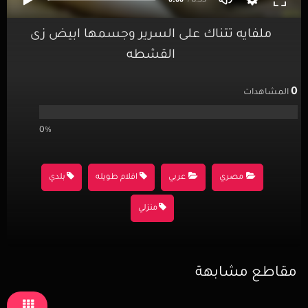
ملفايه تتناك على السرير وجسمها ابيض زى
القشطه
0
المشاهدات
0%
مصري
عربي
افلام طويله
بلدي
منزلي
مقاطع مشابهة