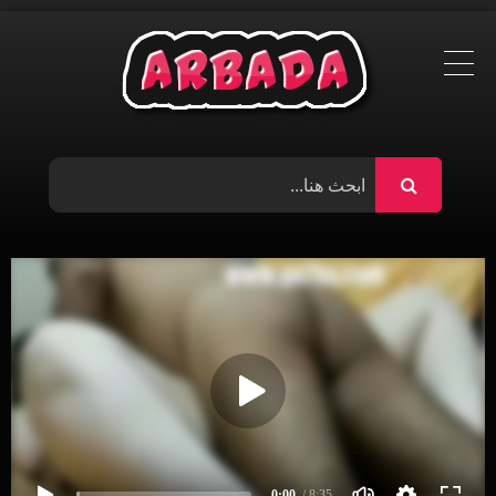
Ski
t
conten
0:00
/ 8:35