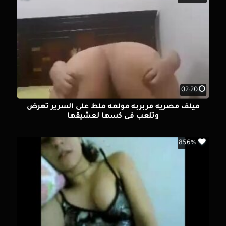
02:20
ميلف مصريه مربربه مولعه ملط على السرير تعرض
وتلعب فى كسها لعشيقها
856%