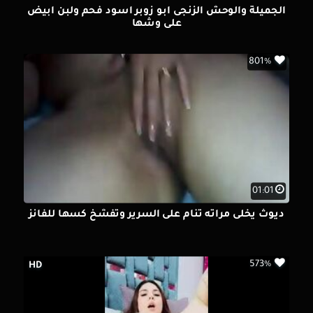
الجميلة والوحش الزنجى ابو زوبر اسود فحم ولبن ابيض
على وشها
801%
01:01
ديوث يخلى مراته تنام على السرير وتفشخ كسها للفانز
573%
HD