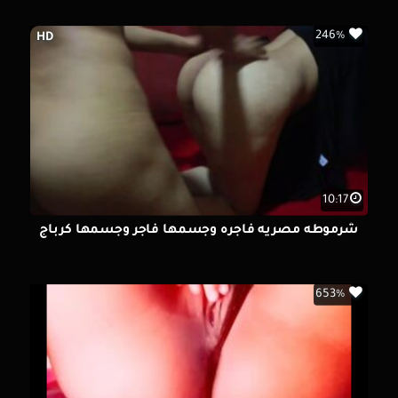
246%
HD
10:17
شرموطه مصريه فاجره وجسمها فاجر وجسمها كرباج
653%