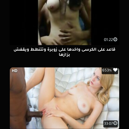
01:22
قاعد على الكرسى واخدها على زوبرة وتتنطط ويقفش
بزازها
653%
HD
33:07