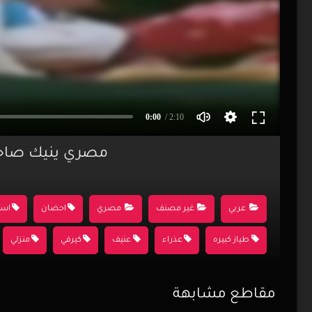
0:00
/ 2:10
مصري ينيك صاحب
عربي
غير مصنف
مصري
احضان
است
طياز كبيره
عذراء
عنيف
كيرفي
منزلي
مقاطع مشابهة