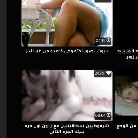
04:19
 المربربه
ديوث يصور اخته وهى قاعده من غير اندر
زوبر
242%
08:04
 من الوجع
شرموطيين سحاقيتيين مع زبون اول مره
ينيك الجزء التانى