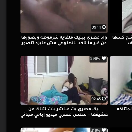
09:14
شخ كسها
واد مصري بينيك ملفايه شرموطه ويصورها
ف
من غير ما تاخد بالها وهي مش عايزه تتصور
598%
02:45
لمتناكه
نيك مصري بث مباشر بنت تتناك من
عشيقها – سكس مصري فيديو إباحي مجاني
319%