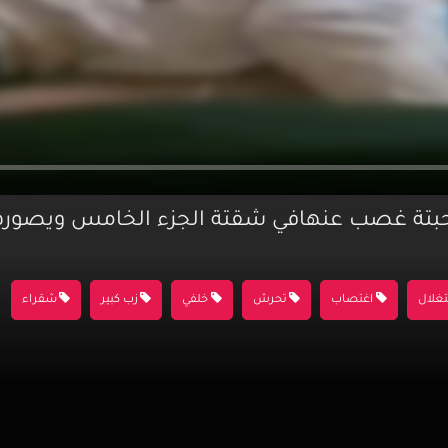
تة غصب عنهافي شقتة الجزء الخامس ويصورها
غلال
اغتصاب
تحرش
خلفي
زب كبير
شقراء