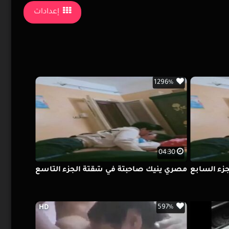
إعدادات
1296%
04:30
زء السابع
مصري ينيك صاحبتة في شقتة الجزء التاسع
597%
HD