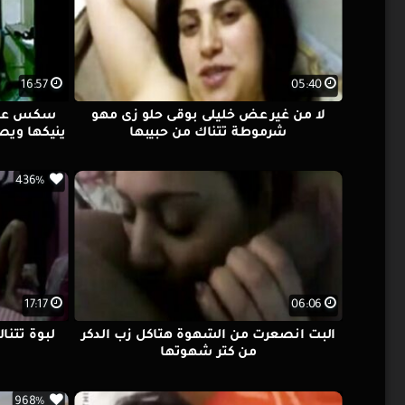
16:57
05:40
لا من غير عض خليلى بوقى حلو زى مهو
سكس عربى
شرموطة تتناك من حبيبها
ينيكها ويص
436%
17:17
06:06
البت انصعرت من الشهوة هتاكل زب الدكر
لبوة تتن
من كتر شهوتها
968%