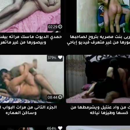
02:29
 بنت مصريه بتروح لصاحبها
حمدي الديوث ماسك مراته بيف
ورها من غير متعرف فيديو إباحي
وبيصورها من غير ماتعر
مجاني
379%
08:44
اك من واد عنتيل ويشرمطها من
الجزء التانى من مرات البواب ا
كسها وطيزها نياكه
وساكن العماره
464%