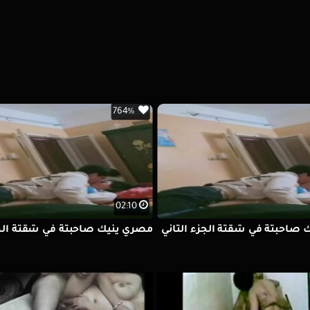
764%
02:10
صاحبتة في شقتة الجزء التاني
مصري ينيك صاحبتة في شقتة الج