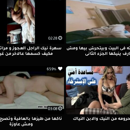
02:28
ه فى البيت وبيتحرش بيها ومش
سهرة نيك الراجل العجوز و مراته
رف ينيكها الجزء الثانى
مكيف كسمها عالاخر من غير 
659%
HD
03:08
حرومه من النيك والابن النياك
ناكها من طيزها بالعافية وتصرح
ومش عاوزة