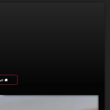
Skip
to
content
ال