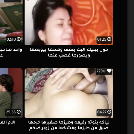
02:10
01:25
خول بينيك البت بعنف وكسها بيوجعها
واخد صاحبت
ويصورها غصب عنها
عا
723%
25:55
04:27
نياكه بنوته رفيعه وطيزها صغيرها خرمها
الام الم
ضيق من طيزها وفشخها من زوبر ضخم