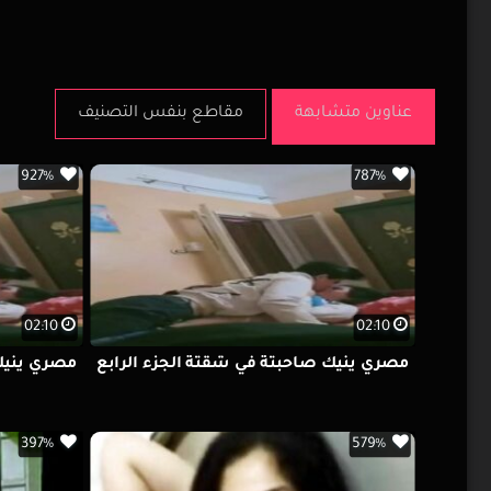
عناوين متشابهة
مقاطع بنفس التصنيف
927%
787%
02:10
02:10
مصري ينيك صاحبتة في شقتة الجزء الرابع
مصري ينيك 
397%
579%