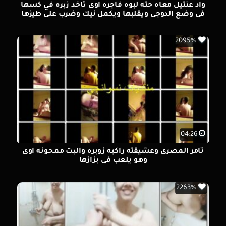
واد عنتيل معاه حته لبوه فاجره اوى تاخد زبره في كسها
فى وضع الدوجى ويقلبها ويكمل نيك وضرب على طيزها
والفاجره متستمتعه اوى
2095%
04:26
تامر المصرى وعشيقته راكبه زوبره والبت ممحونه اوى
وهو يلعب فى بزازها
2263%