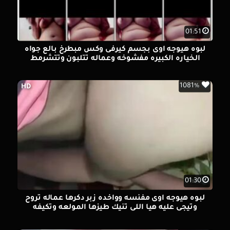
01:51
لبوه هيوجه اوى بجسم كيرفى وكس مبطرخ بالع جواه
الخياره الكبيره مفشوخه وعماله تتلبون وتتشرمط
1081%
HD
01:30
لبوه هيوجه اوى مفنسه وواخده زبر دكرها عماله تروح
وتيجى عليه هيا اللى تنيك طيزها المولعه وتكيفه