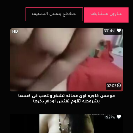
عناوين متشابهة
مقاطع بنفس التصنيف
3314%
HD
02:03
مومس فاجره اوى عماله تشخر وتلعب فى كسها
بشرمطه تقوم تفنس اودام دكرها
1927%