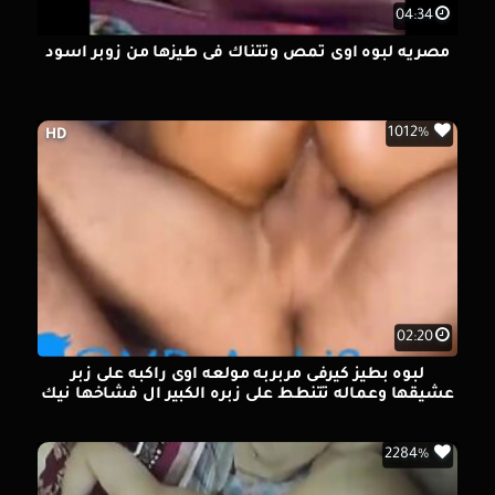
04:34
مصريه لبوه اوى تمص وتتناك فى طيزها من زوبر اسود
1012%
HD
02:20
لبوه بطيز كيرفى مربربه مولعه اوى راكبه على زبر
عشيقها وعماله تتنطط على زبره الكبير ال فشاخها نيك
2284%