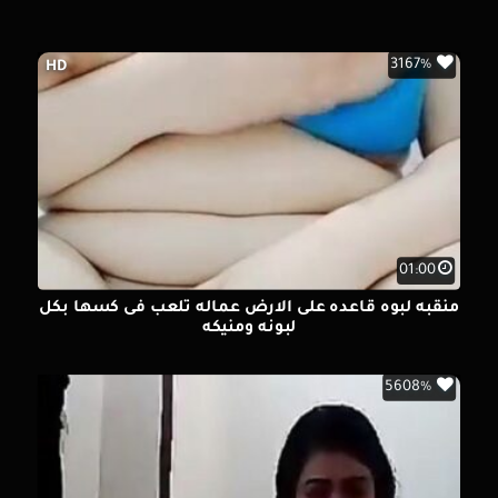
3167%
HD
01:00
منقبه لبوه قاعده على الارض عماله تلعب فى كسها بكل
لبونه ومنيكه
5608%