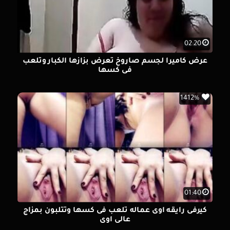
02:20
عرض كاميرا لجسم صاروخ تعرض بزازها الكبار وتلعب
فى كسها
1412%
01:40
كيرفى رايقه اوى عماله تلعب فى كسها وتتلبون بمزاج
عالى اوى