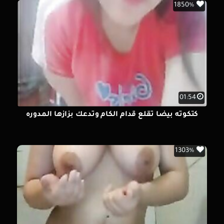
1850%
01:54
كتكوته بيضا تقلع قدام الكام وتدعك بزازها المدوره
1303%