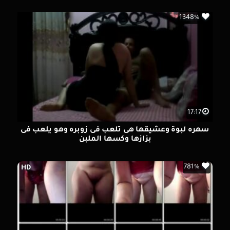
1348%
17:17
سهره لبوة وعشيقها هى تلعب فى زوبره وهو يلعب فى
بزازها وكسها الملبن
781%
HD