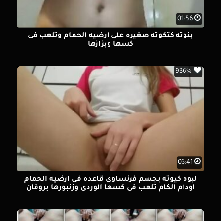
01:56
بنوته كتكوته صغيره على ارضيه الحمام وتلعب فى
كسها وبزازها
936%
03:41
لبوه كيوته بجسم فرنساوى قاعده فى ارضيه الحمام
اودام الكام تلعب فى كسها الوردى وزنبورها بروقان