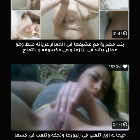
01:42
بنت مصرية مع عشيقها فى الحمام عريانه ملط وهو
عمال يشد فى بزازها و هى مكسوفه و بتتمنع
1850%
02:31
حيحانه اوى تلعب فى زنبورها وتحكه وتلعب فى كسها