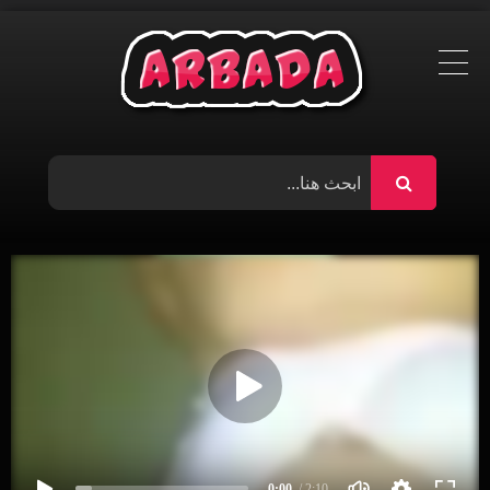
Ski
t
conten
0:00
/ 2:10