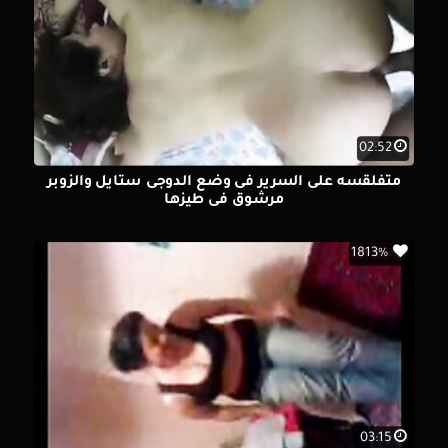
02:52
متفلقسه على السرير فى وضع الدوجى ستايل والزوبر
مرشوق فى طيزها
1813%
03:15