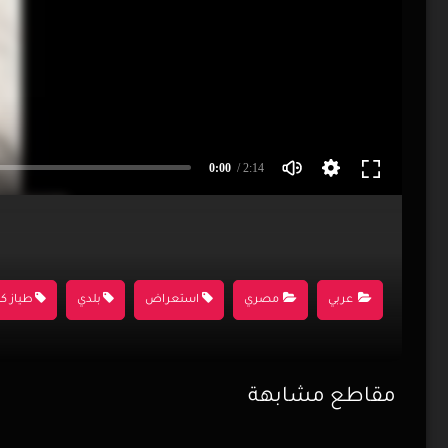
0:00
/ 2:14
عربي
مصري
استعراض
بلدي
طياز كب
مقاطع مشابهة