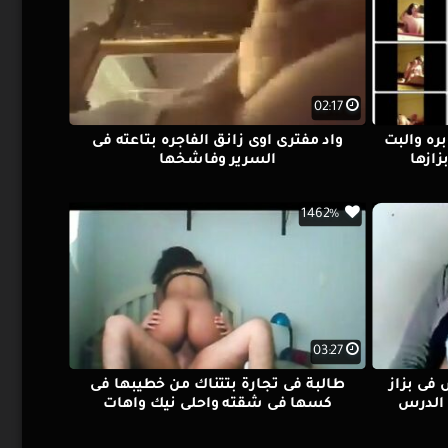
02:17
ره والبت
واد مفترى اوى زانق الفاجره بتاعته فى
زازها
السرير وفاشخها
1462%
03:27
فى بزاز
طالبة فى تجارة بتتناك من خطيبها فى
 الدرس
كسها فى شقته واحلى نيك واهات