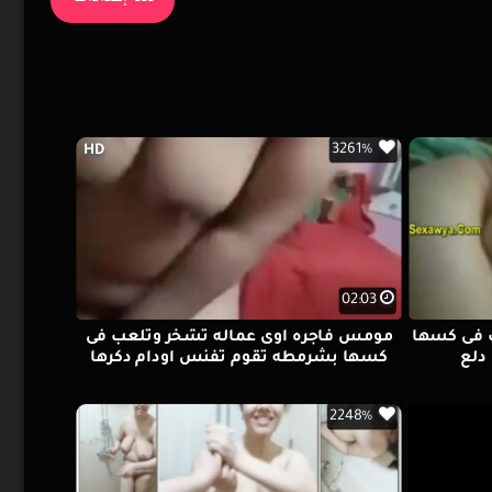
3261%
HD
02:03
اك فى كسها
مومس فاجره اوى عماله تشخر وتلعب فى
دلع
كسها بشرمطه تقوم تفنس اودام دكرها
2248%