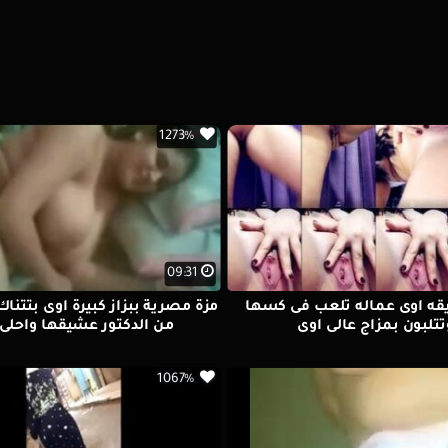
1273%
09:31
يقه اوى عماله تلعب فى كسها
مزة مصرية ببزاز كبيرة اوى بتتن
تتلبون بمزاج عالى اوى
من الدكتور عشيقها واحلى 
1067%