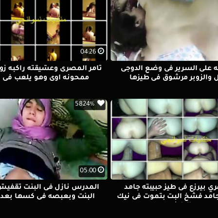
04:26
 على السرير فى وضع الدوجى
تامر المصرى وعشيقته راكبه زوب
 والزوبر مرشوق فى طيزها
ممحونه اوى وهو يلعب فى ب
5824%
05:00
ي بيرزع فى طيز حبيبته جامد
المدرس نازل فى البنت تقفيش 
امد فشخ البت بتموت فى نيك
البنت وبعبصه فى كسها بعد
الطيز