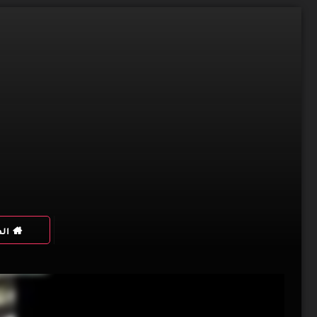
Skip
to
content
ال