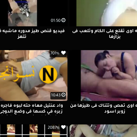
01:50
 اوى تقلع على الكام وتلعب فى
فيديو قنص طيز مدوره ماشيه ف
بزازها
تتهز
701%
10:43
 اوى تمص وتتناك فى طيزها من
واد عنتيل معاه حته لبوه فاجره 
زوبر اسود
زبره في كسها فى وضع الدوجى 
ويكمل نيك وضرب على طيزها و
متستمتعه اوى
2087%