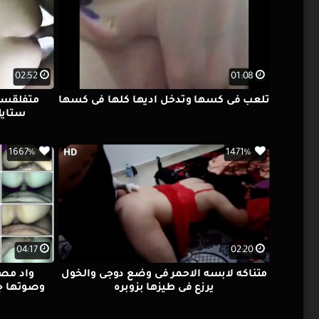
02:52
01:08
تلعب فى كسها وتدخل اديها كلها فى كسها
متفلقسه
ستايل
1667%
1471%
HD
04:17
02:20
متناكه لابسه الاحمر فى وضع دوجى والخول
واد مصر
يرزع فى طيزها بزوبره
وصوتها ج