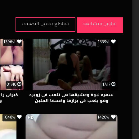
عناوين متشابهة
مقاطع بنفس التصنيف
1396%
1339%
01:40
17:17
سهره لبوة وعشيقها هى تلعب فى زوبره
كيرفى را
وهو يلعب فى بزازها وكسها الملبن
و
1048%
1420%
HD