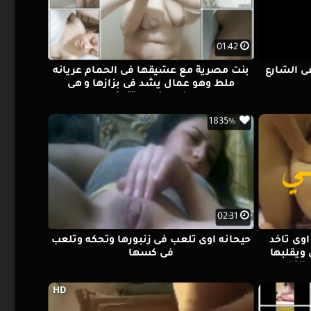
01:42
ى الشارع
بنت مصرية مع عشيقها فى الحمام عريانه
ملط وهو عمال يشد فى بزازها و هى
مكسوفه و بتتمنع
1835%
02:31
اوى تاخد
حيحانه اوى تلعب فى زنبورها وتحكه وتلعب
ويقلبها
فى كسها
الفاجره
HD