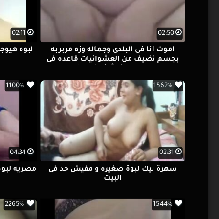
02:11
02:50
اموت انا فى البلدى وجماله وزه مربربه
لبوه هيوجه
بجسم نضيف من العشوائيات قاعده فى
الحمام فاشخه كسها
1100%
1562%
04:34
02:31
سهرة نيك لبوة صغيره و مفيش حد فى
مصريه لبوه
البيت
2265%
1544%