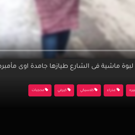
لبوة ماشية فى الشارع طيازها جامدة اوى مأمبره
يره
عذراء
كلاسيكي
كيرفي
محجبات