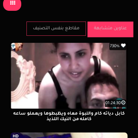
عناوين متشابهة
مقاطع بنفس التصنيف
730%
01:24:30
كابل دياثه كام واللبوة معاه ويظبطوها ويعملو ساعه
كامله من النيك اللذيذ
HD