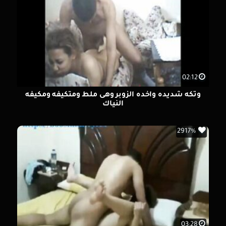
02:12
وتكه شديده واخده الزوبر وهى ملط ومتكيفه ومكيفه
النياك
2917%
03:28