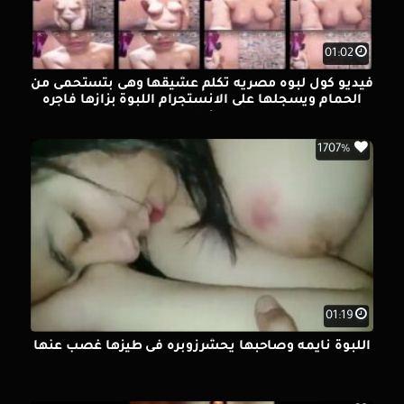
01:02
فيديو كول لبوه مصريه تكلم عشيقها وهى بتستحمى من
الحمام ويسجلها على الانستجرام اللبوة بزازها فاجره
نيك
1707%
01:19
اللبوة نايمه وصاحبها يحشرزوبره فى طيزها غصب عنها