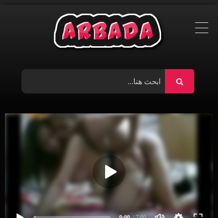
Ski
t
conten
0:00
/ 7:00