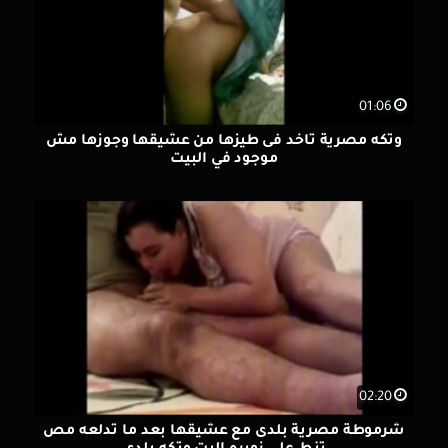
01:06
وتكه مصرية تاخد فى طيزها من عشيقها وجوزها مش
موجود في البيت
02:20
شرموطة مصرية بلدى مع عشيقها بعد ما تدلعه مص