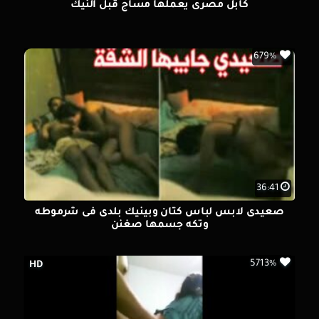
كابل مصرى يعملها مساج قبل النيك
679%
36:41
صعيدى لابس لباس كتان وبينيك بلدى فى شرموطه
وتكه جسمها صغنن
5713%
HD