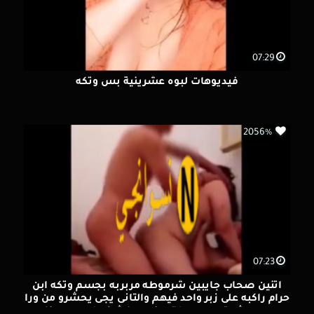
07:29
فيديوهات لبوه عشرينية بس وتكه
2056%
07:23
اتنين صحاب جايبين شرموطه مربربه بجسم وتكه ابن
حرام راكبه على زبر واحد فيهم والتانى يجى يحشرو من ورا
وهي مش قادره من كتر النيك وفشخو كسها بعنف