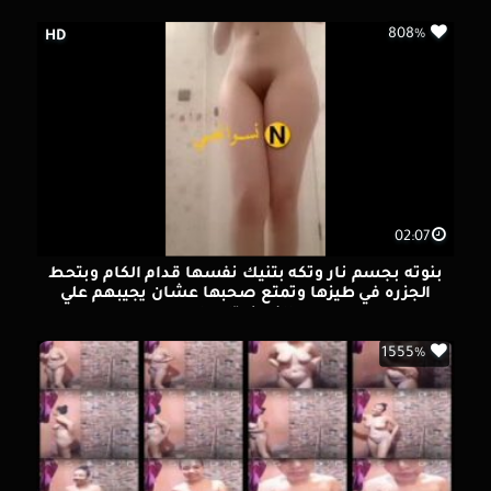
808%
HD
02:07
بنوته بجسم نار وتكه بتنيك نفسها قدام الكام وبتحط
الجزره في طيزها وتمتع صحبها عشان يجيبهم علي
النودز بتاعها
1555%