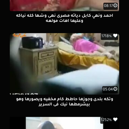
08:17
احمد ونهي كابل دياثه مصرى نهى وشها كله نياكه
وعليها اهات مولعه
1718%
05:04
وتكه بلدى وجوزها حاطط كام مخفيه ويصورها وهو
بيشرمطها نيك فى السرير
1252%