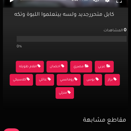
كابل متحررجديد ولسه بيتعلموا اللبوة وتكه
0
المشاهدات
0%
عربي
مصري
احضان
افلام طويله
بزاز
بوس
رومانسي
عائلي
كلاسيكي
منزلي
مقاطع مشابهة