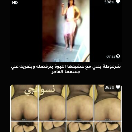
598%
HD
07:32
شرموطة بلدي مع عشيقها اللبوة بترقصله وبتفرجه علي
جسمها الفاجر
363%