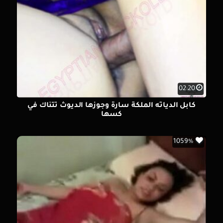
02:20
كابل الدياثه الملكة سارة وجوزها الديوث تتناك في
كسها
1059%