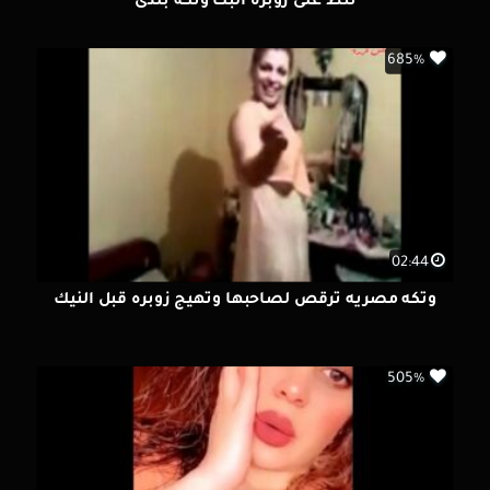
تنط على زوبره البت وتكه بلدى
685%
02:44
وتكه مصريه ترقص لصاحبها وتهيج زوبره قبل النيك
505%