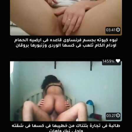
03:41
لبوه كيوته بجسم فرنساوى قاعده فى ارضيه الحمام
اودام الكام تلعب فى كسها الوردى وزنبورها بروقان
1459%
03:27
طالبة فى تجارة بتتناك من خطيبها فى كسها فى شقته
واحلى نيك واهات