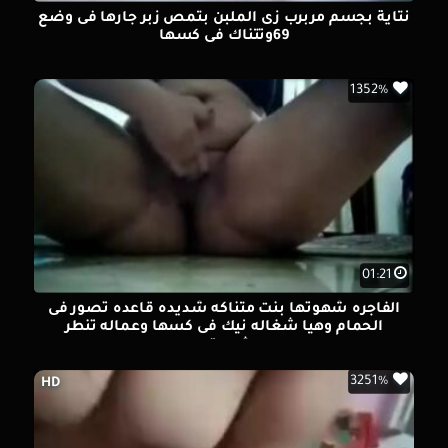
نتاية بجسم مربرب زى الملبن بتمص زبر جارها فى وضع
69وتتناك فى كسها
1352%
01:21
الفاجره شهوتها بنت متناكه شديده قاعده تصور فى
الحمام وهيا شغاله نيك فى كسها وعماله تنطر
شهوتها
3251%
HD