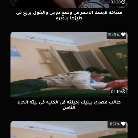
02:20
متناكه لابسه الاحمر فى وضع دوجى والخول يرزع فى
طيزها بزوبره
1945%
02:10
طالب مصرى بينيك زميلته فى الكليه فى بيته الحزء
الثامن
1837%