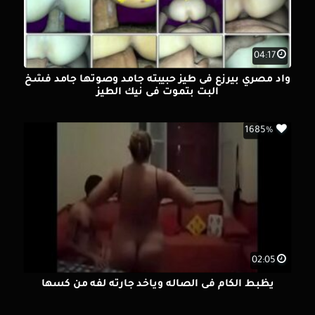
04:17
واد مصري بيرزع فى طيز حبيبته جامد وصوتها جامد فشخ
البت بتموت فى نيك الطيز
1685%
02:05
يظبط الكام فى الصاله وياخد جارته لفه من كسها