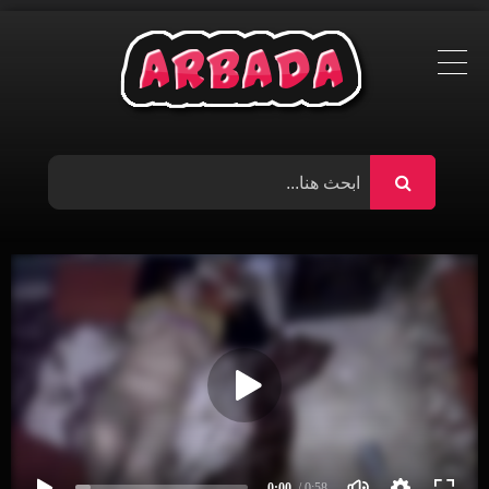
Ski
t
conten
0:00
/ 0:58