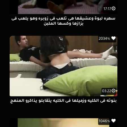
17:17
سهره لبوة وعشيقها هى تلعب فى زوبره وهو يلعب فى
بزازها وكسها الملبن
2034%
03:22
بنوته فى الكليه وزميلها فى الكليه يتقابلو يذاكرو المنهج
1046%