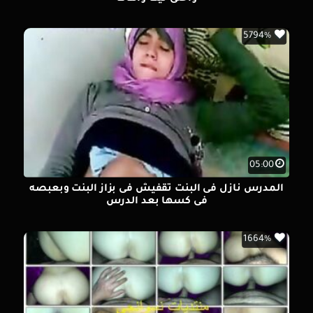
5794%
05:00
المدرس نازل فى البنت تقفيش فى بزاز البنت وبعبصه
فى كسها بعد الدرس
1664%