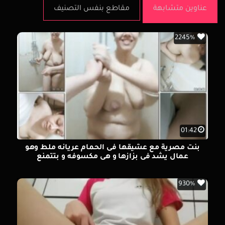
عناوين متشابهة
مقاطع بنفس التصنيف
2245%
01:42
بنت مصرية مع عشيقها فى الحمام عريانه ملط وهو
عمال يشد فى بزازها و هى مكسوفه و بتتمنع
930%