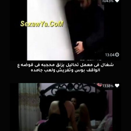
1043%
13:04
شغال فى معمل تحاليل يزنق محجبه فى قوضه ع
الواقف بوس وتفريش ولعب جامده
1338%