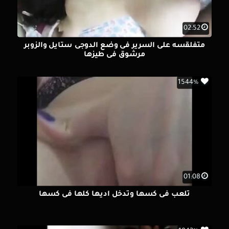
02:52
متفلقسه على السرير فى وضع الدوجى ستايل والزوبر
مرشوق فى طيزها
1544%
01:08
تلعب فى كسها وتدخل اديها كلها فى كسها